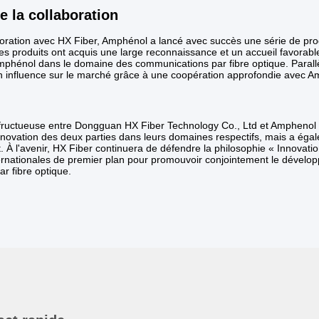
e la collaboration
boration avec HX Fiber, Amphénol a lancé avec succès une série de prod
s produits ont acquis une large reconnaissance et un accueil favorabl
Amphénol dans le domaine des communications par fibre optique. Paral
n influence sur le marché grâce à une coopération approfondie avec A
 fructueuse entre Dongguan HX Fiber Technology Co., Ltd et Amphenol 
innovation des deux parties dans leurs domaines respectifs, mais a éga
À l'avenir, HX Fiber continuera de défendre la philosophie « Innovatio
ternationales de premier plan pour promouvoir conjointement le développ
r fibre optique.