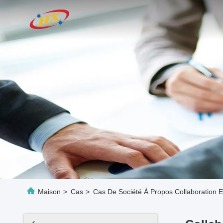
Maison
>
Cas
>
Cas De Société À Propos Collaboration 