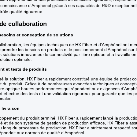
reconnaissance d'Amphénol grâce à ses capacités de R&D exceptionnel
rôle qualité rigoureux.
de collaboration
besoins et conception de solutions
ollaboration, les équipes techniques de HX Fiber et d'Amphénol ont me
prendre les besoins en produits et le positionnement d'Amphénol sur l
 solutions innovantes de connectivité par fibre optique et a travaillé e
solution optimale.
t et tests de produits
lisé la solution, HX Fiber a rapidement constitué une équipe de proj
 du produit. Grâce à de nombreuses avancées techniques et conceptio
ibre optique hautes performances qui répondent aux exigences d'Amph
 effectué des tests et une validation rigoureux pour garantir que les pe
onales.
 livraison
loppement du produit terminé, HX Fiber a rapidement lancé la producti
é et de son système de gestion de production efficace, HX Fiber a assu
au long du processus de production, HX Fiber a strictement respecté so
épondait aux normes de qualité d'Amphénol.