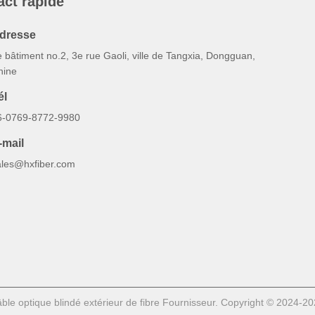
act rapide
dresse
 bâtiment no.2, 3e rue Gaoli, ville de Tangxia, Dongguan,
hine
él
6-0769-8772-9980
-mail
ales@hxfiber.com
le optique blindé extérieur de fibre Fournisseur. Copyright © 2024-2