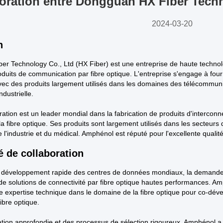
oration entre Dongguan HX Fiber Tech
2024-03-20
n
r Technology Co., Ltd (HX Fiber) est une entreprise de haute technol
roduits de communication par fibre optique. L'entreprise s'engage à fo
ec des produits largement utilisés dans les domaines des télécommuni
ndustrielle.
tion est un leader mondial dans la fabrication de produits d'interconn
de la fibre optique. Ses produits sont largement utilisés dans les secteur
 l'industrie et du médical. Amphénol est réputé pour l'excellente qualit
é de collaboration
e développement rapide des centres de données mondiaux, la demande 
de solutions de connectivité par fibre optique hautes performances. A
e expertise technique dans le domaine de la fibre optique pour co-déve
fibre optique.
tion approfondie et des processus de sélection rigoureux, Amphénol a