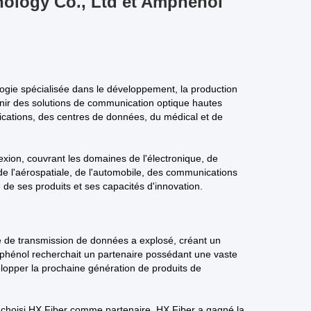
nology Co., Ltd et Amphenol
ogie spécialisée dans le développement, la production
urnir des solutions de communication optique hautes
cations, des centres de données, du médical et de
exion, couvrant les domaines de l'électronique, de
s de l'aérospatiale, de l'automobile, des communications
é de ses produits et ses capacités d'innovation.
de transmission de données a explosé, créant un
mphénol recherchait un partenaire possédant une vaste
lopper la prochaine génération de produits de
 choisi HX Fiber comme partenaire. HX Fiber a gagné la