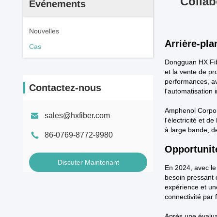
Collab
Événements
Nouvelles
Arrière-pla
Cas
Dongguan HX Fibe
et la vente de p
performances, av
Contactez-nous
l'automatisation i
Amphenol Corpora
sales@hxfiber.com
l'électricité et 
à large bande, de
86-0769-8772-9980
Opportunit
Discuter Maintenant
En 2024, avec l
besoin pressant 
expérience et un
connectivité par 
Après une évalua