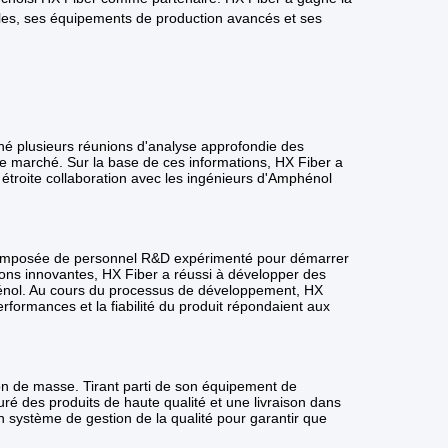
les, ses équipements de production avancés et ses
né plusieurs réunions d'analyse approfondie des
e marché. Sur la base de ces informations, HX Fiber a
n étroite collaboration avec les ingénieurs d'Amphénol
et composée de personnel R&D expérimenté pour démarrer
ns innovantes, HX Fiber a réussi à développer des
énol. Au cours du processus de développement, HX
rformances et la fiabilité du produit répondaient aux
on de masse. Tirant parti de son équipement de
ré des produits de haute qualité et une livraison dans
n système de gestion de la qualité pour garantir que