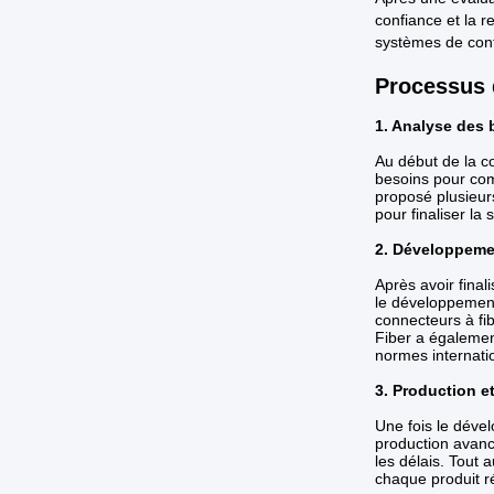
confiance et la 
systèmes de cont
Processus 
1. Analyse des 
Au début de la c
besoins pour com
proposé plusieurs
pour finaliser la 
2. Développemen
Après avoir fina
le développement
connecteurs à f
Fiber a également
normes internati
3. Production et
Une fois le déve
production avanc
les délais. Tout 
chaque produit r