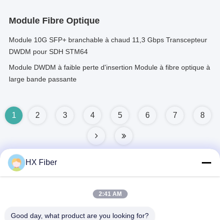
Module Fibre Optique
Module 10G SFP+ branchable à chaud 11,3 Gbps Transcepteur
DWDM pour SDH STM64
Module DWDM à faible perte d'insertion Module à fibre optique à
large bande passante
1
2
3
4
5
6
7
8
HX Fiber
Contact rapide
2:41 AM
Good day, what product are you looking for?
Adresse