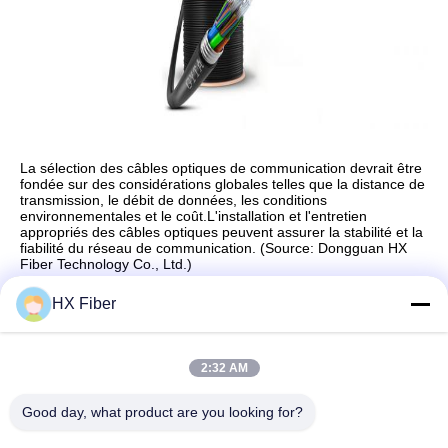
La sélection des câbles optiques de communication devrait être
fondée sur des considérations globales telles que la distance de
transmission, le débit de données, les conditions
environnementales et le coût.L'installation et l'entretien
appropriés des câbles optiques peuvent assurer la stabilité et la
fiabilité du réseau de communication. (Source: Dongguan HX
Fiber Technology Co., Ltd.)
HX Fiber
Contact rapide
2:32 AM
Good day, what product are you looking for?
Adresse
Le bâtiment no.2, 3e rue Gaoli, ville de Tangxia, Dongguan,