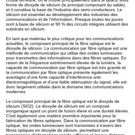
croûte terrestre, on le trouve principalement dans le quartz sous
forme de dioxyde de silicium (le principal composant du sable),
et il constitue la base de l'industrie des semi-conducteurs. Le
silicium est essentiel au développement des industries des
communications et de l’information. Presque toutes les puces
sont à base de silicium et 90 % des circuits intégrés utilisent des
substrats en silicium.
En tant que matériau le plus critique pour les communications
actuelles, le composant principal de la fibre optique est le
dioxyde de silicium. La communication par fibre optique est une
méthode de communication qui utilise des ondes lumineuses
pour transmettre des informations dans des fibres optiques. En
raison de la fréquence extrêmement élevée de la lumière, la
capacité de communication par fibre optique est très grande et
la communication par fibre optique présente également les
avantages d'une forte capacité d'interférence anti-
électromagnétique et d'une faible atténuation du signal, elle est
donc largement utilisée dans le domaine des communications
modernes.
Le composant principal de la fibre optique est le dioxyde de
silicium (SiO2). Le dioxyde de silicium est un composé
inorganique ayant un point de fusion élevé et une dureté élevée.
C'est également une matière première importante pour la
fabrication de fibres optiques. Dans la communication par fibre
optique, les ondes lumineuses sont transmises à travers des
fibres optiques en dioxyde de silicium, permettant une