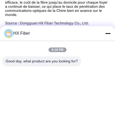
efficace, le coût de la fibre jusqu'au domicile pour chaque foyer
a continué de baisser, ce qui place le taux de pénétration des
communications optiques de la Chine bien en avance sur le
monde.
Source : Dongguan HX Fiber Technology Co., Ltd.
HX Fiber
Contact rapide
8:18 PM
Good day, what product are you looking for?
Adresse
Le bâtiment no.2, 3e rue Gaoli, ville de Tangxia, Dongguan,
Chine
Tél
86-0769-8772-9980
E-mail
sales@hxfiber.com