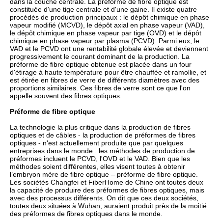
dans la couche centrale. La préforme de fibre optique est
constituée d'une tige centrale et d'une gaine. Il existe quatre
procédés de production principaux : le dépôt chimique en phase
vapeur modifié (MCVD), le dépôt axial en phase vapeur (VAD),
le dépôt chimique en phase vapeur par tige (OVD) et le dépôt
chimique en phase vapeur par plasma (PCVD). Parmi eux, le
VAD et le PCVD ont une rentabilité globale élevée et deviennent
progressivement le courant dominant de la production. La
préforme de fibre optique obtenue est placée dans un four
d'étirage à haute température pour être chauffée et ramollie, et
est étirée en fibres de verre de différents diamètres avec des
proportions similaires. Ces fibres de verre sont ce que l'on
appelle souvent des fibres optiques.
Préforme de fibre optique
La technologie la plus critique dans la production de fibres
optiques et de câbles - la production de préformes de fibres
optiques - n'est actuellement produite que par quelques
entreprises dans le monde : les méthodes de production de
préformes incluent le PCVD, l'OVD et le VAD. Bien que les
méthodes soient différentes, elles visent toutes à obtenir
l’embryon mère de fibre optique – préforme de fibre optique.
Les sociétés Changfei et FiberHome de Chine ont toutes deux
la capacité de produire des préformes de fibres optiques, mais
avec des processus différents. On dit que ces deux sociétés,
toutes deux situées à Wuhan, auraient produit près de la moitié
des préformes de fibres optiques dans le monde.