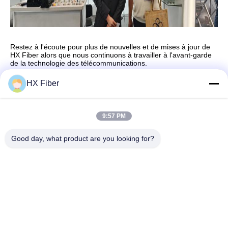
Restez à l'écoute pour plus de nouvelles et de mises à jour de
HX Fiber alors que nous continuons à travailler à l'avant-garde
de la technologie des télécommunications.
HX Fiber
Contact rapide
9:57 PM
Good day, what product are you looking for?
Adresse
Le bâtiment no.2, 3e rue Gaoli, ville de Tangxia, Dongguan,
Chine
Tél
86-0769-8772-9980
E-mail