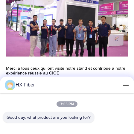
Merci à tous ceux qui ont visité notre stand et contribué à notre
expérience réussie au CIOE !
HX Fiber
Contact rapide
3:03 PM
Good day, what product are you looking for?
Adresse
Le bâtiment no.2, 3e rue Gaoli, ville de Tangxia, Dongguan,