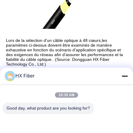
Lors de la sélection d'un câble optique à 48 cœurs,les
paramètres ci-dessus doivent être examinés de manière
exhaustive en fonction du scénario d'application spécifique et
des exigences du réseau afin d'assurer les performances et la
fiabilité du câble optique.. (Source: Dongguan HX Fiber
Technology Co., Ltd.)
HX Fiber
Contact rapide
10:39 AM
Good day, what product are you looking for?
Adresse
Le bâtiment no.2, 3e rue Gaoli, ville de Tangxia, Dongguan,
Chine