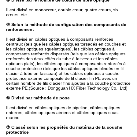
④ Divisé par le nombre de cœurs de fibre optique
Il est divisé en monocœur, double cœur, quatre cœurs, six
cœurs, etc.
⑤ Selon la méthode de configuration des composants de
renforcement
Il est divisé en câbles optiques à composants renforcés
centraux (tels que les câbles optiques torsadés en couches et
les câbles optiques squelettiques), les câbles optiques à
composants renforcés dispersés (tels que les câbles optiques
renforcés des deux côtés du tube à faisceau et les câbles
optiques plats), les câbles optiques à composants renforcés à
couche protectrice (tels que les câbles optiques blindés en fil
d'acier à tube en faisceau) et les câbles optiques à couche
protectrice externe composite de fil d'acier fin PE avec un
certain nombre de fils d'acier fins ajoutés à la couche protectrice
externe PE.
(Source : Dongguan HX Fiber Technology Co., Ltd)
⑥ Divisé par méthode de pose
Il est divisé en câbles optiques de pipeline, câbles optiques
enterrés, câbles optiques aériens et câbles optiques sous-
marins.
⑦ Classé selon les propriétés du matériau de la couche
protectrice