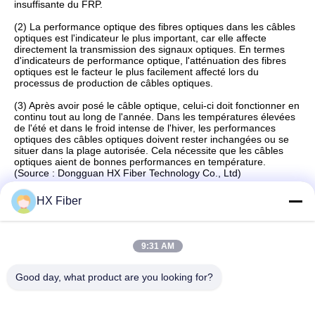
insuffisante du FRP.
(2) La performance optique des fibres optiques dans les câbles
optiques est l'indicateur le plus important, car elle affecte
directement la transmission des signaux optiques. En termes
d'indicateurs de performance optique, l'atténuation des fibres
optiques est le facteur le plus facilement affecté lors du
processus de production de câbles optiques.
(3) Après avoir posé le câble optique, celui-ci doit fonctionner en
continu tout au long de l'année. Dans les températures élevées
de l'été et dans le froid intense de l'hiver, les performances
optiques des câbles optiques doivent rester inchangées ou se
situer dans la plage autorisée. Cela nécessite que les câbles
optiques aient de bonnes performances en température.
(Source : Dongguan HX Fiber Technology Co., Ltd)
HX Fiber
Contact rapide
9:31 AM
Good day, what product are you looking for?
Adresse
Le bâtiment no.2, 3e rue Gaoli, ville de Tangxia, Dongguan,