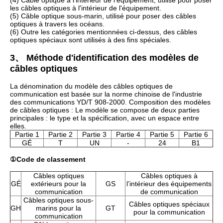
(4) Câble optique à l'intérieur de l'équipement, utilisé pour poser
les câbles optiques à l'intérieur de l'équipement.
(5) Câble optique sous-marin, utilisé pour poser des câbles
optiques à travers les océans.
(6) Outre les catégories mentionnées ci-dessus, des câbles
optiques spéciaux sont utilisés à des fins spéciales.
3、 Méthode d'identification des modèles de
câbles optiques
La dénomination du modèle des câbles optiques de
communication est basée sur la norme chinoise de l'industrie
des communications YD/T 908-2000. Composition des modèles
de câbles optiques : Le modèle se compose de deux parties
principales : le type et la spécification, avec un espace entre
elles.
Partie 1
Partie 2
Partie 3
Partie 4
Partie 5
Partie 6
GÉ
T
UN
-
24
B1
①Code de classement
Câbles optiques
Câbles optiques à
GÉ
extérieurs pour la
GS
l’intérieur des équipements
communication
de communication
Câbles optiques sous-
Câbles optiques spéciaux
GH
marins pour la
GT
pour la communication
communication