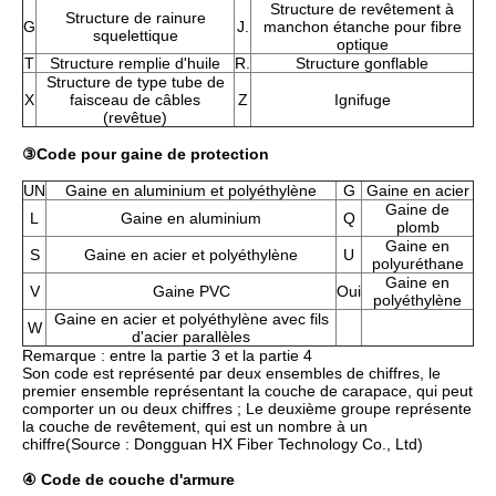
Structure de revêtement à
Structure de rainure
G
J.
manchon étanche pour fibre
squelettique
optique
T
Structure remplie d'huile
R.
Structure gonflable
Structure de type tube de
X
faisceau de câbles
Z
Ignifuge
(revêtue)
③
Code pour gaine de protection
UN
Gaine en aluminium et polyéthylène
G
Gaine en acier
Gaine de
L
Gaine en aluminium
Q
plomb
Gaine en
S
Gaine en acier et polyéthylène
U
polyuréthane
Gaine en
V
Gaine PVC
Oui
polyéthylène
Gaine en acier et polyéthylène avec fils
W
d'acier parallèles
Remarque : entre la partie 3 et la partie 4
Son code est représenté par deux ensembles de chiffres, le
premier ensemble représentant la couche de carapace, qui peut
comporter un ou deux chiffres ; Le deuxième groupe représente
la couche de revêtement, qui est un nombre à un
chiffre
(Source : Dongguan HX Fiber Technology Co., Ltd)
④ Code de couche d'armure