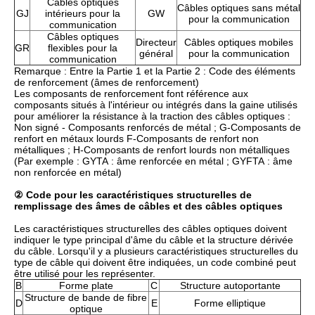
Câbles optiques
Câbles optiques sans métal
GJ
intérieurs pour la
GW
pour la communication
communication
Câbles optiques
Directeur
Câbles optiques mobiles
GR
flexibles pour la
général
pour la communication
communication
Remarque : Entre la Partie 1 et la Partie 2 : Code des éléments
de renforcement (âmes de renforcement)
Les composants de renforcement font référence aux
composants situés à l'intérieur ou intégrés dans la gaine utilisés
pour améliorer la résistance à la traction des câbles optiques :
Non signé - Composants renforcés de métal ; G-Composants de
renfort en métaux lourds F-Composants de renfort non
métalliques ; H-Composants de renfort lourds non métalliques
(Par exemple : GYTA : âme renforcée en métal ; GYFTA : âme
non renforcée en métal)
② Code pour les caractéristiques structurelles de
remplissage des âmes de câbles et des câbles optiques
Les caractéristiques structurelles des câbles optiques doivent
indiquer le type principal d'âme du câble et la structure dérivée
du câble. Lorsqu'il y a plusieurs caractéristiques structurelles du
type de câble qui doivent être indiquées, un code combiné peut
être utilisé pour les représenter.
B
Forme plate
C
Structure autoportante
Structure de bande de fibre
D
E
Forme elliptique
optique