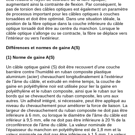
augmentant ainsi la contrainte de flexion. Par conséquent, le
pas de torsion des câbles optiques est également un paramètre
de processus important pour les câbles optiques à couches
torsadées et doit être optimisé. Dans une situation idéale, la
position de la fibre optique dans la couche inférieure du câble
optique torsadé doit être au centre du manchon. Lorsque le
câble optique s'allonge ou se contracte, la fibre se déplace vers
l'intérieur ou vers l'extérieur.
Différences et normes de gaine A(S)
(1) Norme de gaine A(S)
Un câble optique gainé (S) doit être recouvert d'une couche
barrière contre l'humidité en ruban composite plastique
aluminium (acier) chevauchant longitudinalement à l'extérieur
de l'âme du câble, et extrudé en même temps, la couche de
gaine en polyéthylène noir est utilisée pour lier la gaine en
polyéthylène et le ruban composite, ainsi que le ruban sur les
bords qui se chevauchent du ruban composite, les uns aux
autres. Un adhésif intégré, si nécessaire, peut être appliqué au
niveau du chevauchement pour améliorer la force de liaison. La
largeur de chevauchement du ruban composite ne doit pas être
inférieure à 6 mm, ou lorsque le diamètre de l'âme du câble est
inférieur à 9,5 mm, elle ne doit pas être inférieure à 20 % de la
circonférence de l'âme du câble. La valeur nominale de
l'épaisseur du manchon en polyéthylène est de 1,8 mm et la
valeur minimale ne doit pas être inférieure à 1,5 mm. La valeur