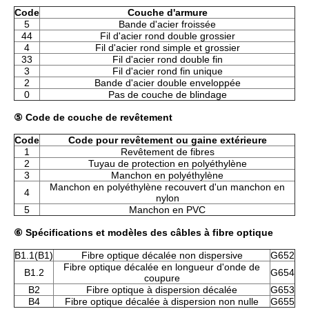
Code
Couche d'armure
5
Bande d'acier froissée
44
Fil d'acier rond double grossier
4
Fil d'acier rond simple et grossier
33
Fil d'acier rond double fin
3
Fil d'acier rond fin unique
2
Bande d'acier double enveloppée
0
Pas de couche de blindage
⑤ Code de couche de revêtement
Code
Code pour revêtement ou gaine extérieure
1
Revêtement de fibres
2
Tuyau de protection en polyéthylène
3
Manchon en polyéthylène
Manchon en polyéthylène recouvert d'un manchon en
4
nylon
5
Manchon en PVC
⑥ Spécifications et modèles des câbles à fibre optique
B1.1(B1)
Fibre optique décalée non dispersive
G652
Fibre optique décalée en longueur d'onde de
B1.2
G654
coupure
B2
Fibre optique à dispersion décalée
G653
B4
Fibre optique décalée à dispersion non nulle
G655