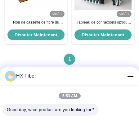
vidéo
vidéo
Noir de cassette de fibre du
Tableau de connexions optique
tableau de connexions de fibre
noir de fibre de module du port
du châssis 4U de MTP MPO
MTP MPO du tableau de
Discuter Maintenant
Discuter Maintenant
connexions 24 de fibre
1
HX Fiber
Contact rapide
5:53 AM
Good day, what product are you looking for?
Adresse
Le bâtiment no.2, 3e rue Gaoli, ville de Tangxia, Dongguan,
Chine
Tél