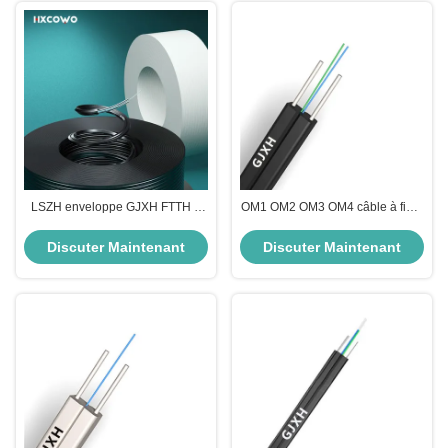
LSZH enveloppe GJXH FTTH 1
OM1 OM2 OM3 OM4 câble à fibre
câble optique à fibre optique à
optique intérieur câble GJXH
mode unique pour
Discuter Maintenant
Discuter Maintenant
télécommunication