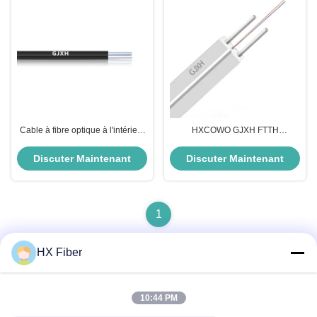
Cable à fibre optique à l'intérieur
HXCOWO GJXH FTTH
HXCOWO
Communication Drop Cable à
fibre optique Blanc Noir Longueur
Discuter Maintenant
Discuter Maintenant
personnalisée
1
HX Fiber
Contact rapide
10:44 PM