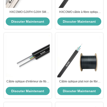
HXCOWO GJXFH GJXH SM
HXCOWO câble à fibre optique
câble en fibre optique avec fil
plate à mode unique Fig8 FTTH
d'acier ou câble FRP FTTH
câble à goutte plate
Discuter Maintenant
Discuter Maintenant
Câble optique d'intérieur de fibre
Câble optique plat noir de fibre
de G657A1 G657A2 avec le
de baisse du câble HXCOWO
messager en acier
GJXH G657A FTTH
Discuter Maintenant
Discuter Maintenant
1/2/4/6/8/12Cores