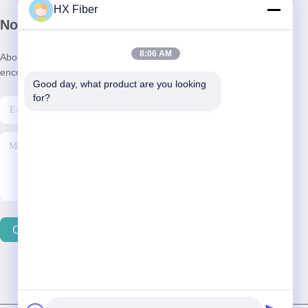
HX Fiber
Notre newsletter
8:06 AM
Abonnez-vous à notre newsletter pour des réductions et plus
encore.
Good day, what product are you looking 
for?
Contactez-Nous