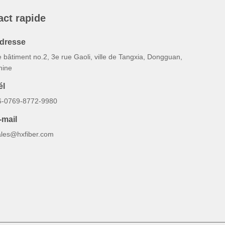
act rapide
dresse
 bâtiment no.2, 3e rue Gaoli, ville de Tangxia, Dongguan,
hine
él
6-0769-8772-9980
-mail
ales@hxfiber.com