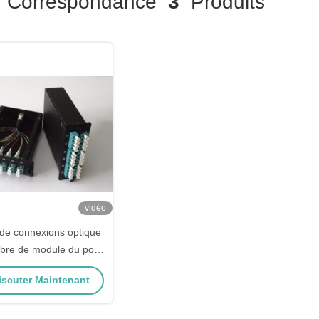
Correspondance
3
Produits
vidéo
de connexions optique
fibre de module du port
MPO du tableau de
scuter Maintenant
exions 24 de fibre