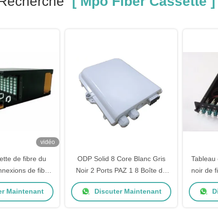
 Recherche
[ Mpo Fiber Cassette ]
vidéo
ette de fibre du
ODP Solid 8 Core Blanc Gris
Tableau 
nnexions de fibre
Noir 2 Ports PAZ 1 8 Boîte de
noir de 
4U de MTP MPO
borne à fibres FTTH de type
MTP 
er Maintenant
Discuter Maintenant
Di
cassette
conn