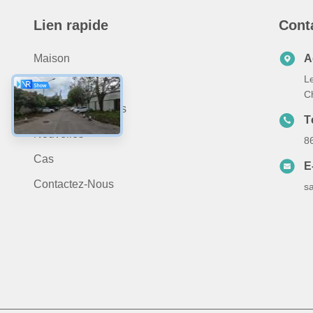
Lien rapide
Cont
Maison
A
Le
Produits
C
À Propos De Nous
T
Nouvelles
8
Cas
E
Contactez-Nous
s