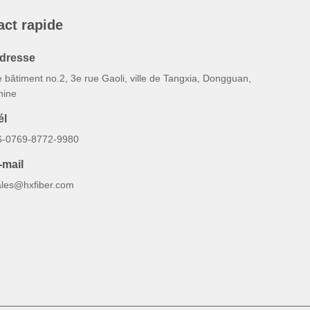
act rapide
dresse
 bâtiment no.2, 3e rue Gaoli, ville de Tangxia, Dongguan,
hine
él
6-0769-8772-9980
-mail
ales@hxfiber.com