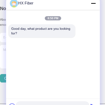
HX Fiber
Notre newsletter
8:50 PM
Abonnez-vous à notre newsletter pour des réductions et plus
encore.
Good day, what product are you looking 
for?
Contactez-Nous