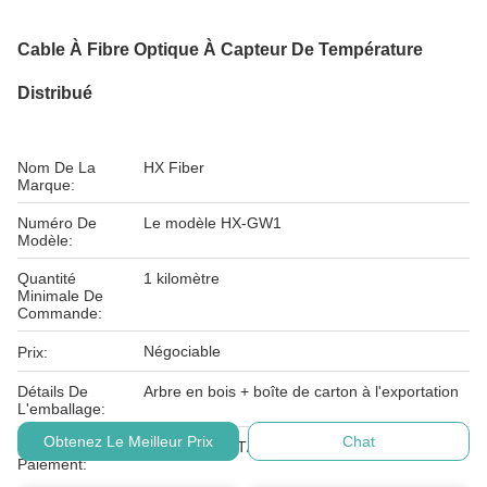
Cable À Fibre Optique À Capteur De Température
Distribué
Nom De La
HX Fiber
Marque:
Numéro De
Le modèle HX-GW1
Modèle:
Quantité
1 kilomètre
Minimale De
Commande:
Négociable
Prix:
Détails De
Arbre en bois + boîte de carton à l'exportation
L'emballage:
Obtenez Le Meilleur Prix
Chat
Conditions De
LC, D/A, D/P, T/T, Western Union, MoneyGram
Paiement: