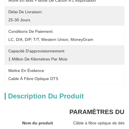
Arbre En Bois + Boîte De Carton À L'exportation
Délai De Livraison:
25-30 Jours
Conditions De Paiement:
LC, D/A, D/P, T/T, Western Union, MoneyGram
Capacité D'approvisionnement:
1 Million De Kilomètres Par Mois
Mettre En Évidence:
Cable À Fibre Optique DTS
Description Du Produit
PARAMÈTRES DU 
Nom du produit
Câble à fibre optique de détec