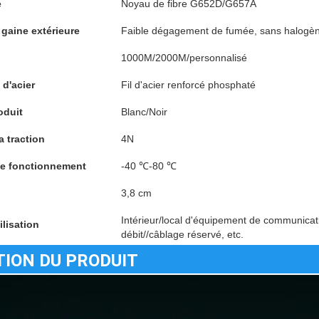
e
Noyau de fibre G652D/G657A
 gaine extérieure
Faible dégagement de fumée, sans halogè
1000M/2000M/personnalisé
 d'acier
Fil d'acier renforcé phosphaté
oduit
Blanc/Noir
a traction
4N
de fonctionnement
-40 ℃-80 ℃
3,8 cm
Intérieur/local d'équipement de communicat
ilisation
débit//câblage réservé, etc.
TION DU PRODUIT