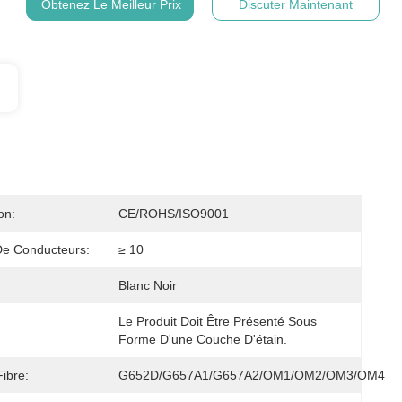
Obtenez Le Meilleur Prix
Discuter Maintenant
on:
CE/ROHS/ISO9001
e Conducteurs:
≥ 10
Blanc Noir
Le Produit Doit Être Présenté Sous 
Forme D'une Couche D'étain.
ibre:
G652D/G657A1/G657A2/OM1/OM2/OM3/OM4