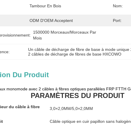
Tambour En Bois
Nom:
ODM D'OEM Acceptent
Port:
1500000 Morceaux/morceaux Par   
provisionnement:
Mois
Un câble de décharge de fibre de base à mode unique 
ence:
2 câbles de décharge de fibres de base HXCOWO
ion Du Produit
x monomode avec 2 câbles à fibres optiques parallèles FRP FTTH 
PARAMÈTRES DU PRODUIT
ieur du câble à fibre
3,0×2,0MM/5,0×2,0MM
it
Câble optique en cuir papillon sans halogèn