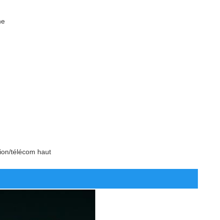
ne
ion/télécom haut