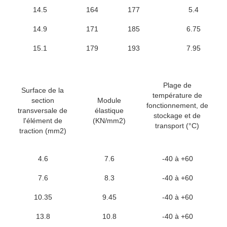
14.5
164
177
5.4
14.9
171
185
6.75
15.1
179
193
7.95
Plage de
Surface de la
température de
section
Module
fonctionnement, de
transversale de
élastique
stockage et de
l'élément de
(KN/mm2)
transport (°C)
traction (mm2)
4.6
7.6
-40 à +60
7.6
8.3
-40 à +60
10.35
9.45
-40 à +60
13.8
10.8
-40 à +60