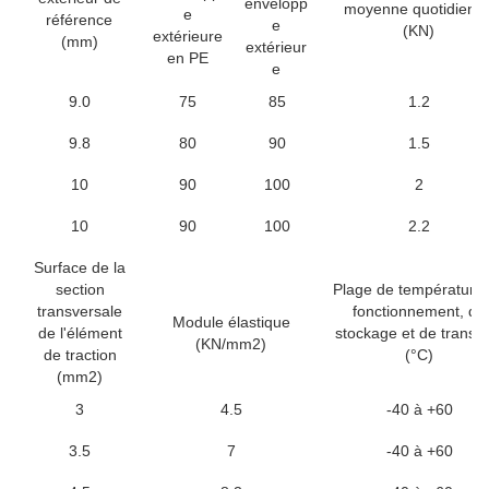
envelopp
moyenne quotidienn
e
référence
e
(KN)
extérieure
(mm)
extérieur
en PE
e
9.0
75
85
1.2
9.8
80
90
1.5
10
90
100
2
10
90
100
2.2
Surface de la
section
Plage de température
transversale
fonctionnement, de
Module élastique
de l'élément
stockage et de transp
(KN/mm2)
de traction
(°C)
(mm2)
3
4.5
-40 à +60
3.5
7
-40 à +60