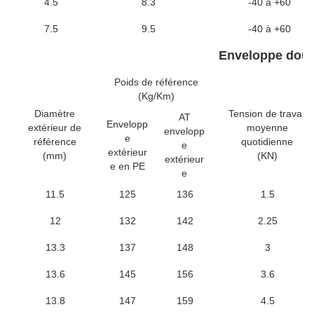
4.5
8.3
-40 à +60
7.5
9.5
-40 à +60
Enveloppe doub
Poids de référence
(Kg/Km)
Diamètre
Tension de travail
AT
Envelopp
extérieur de
moyenne
envelopp
e
référence
quotidienne
e
extérieur
(mm)
(KN)
extérieur
e en PE
e
11.5
125
136
1.5
12
132
142
2.25
13.3
137
148
3
13.6
145
156
3.6
13.8
147
159
4.5