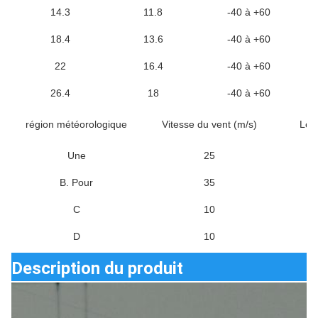
14.3
11.8
-40 à +60
18.4
13.6
-40 à +60
22
16.4
-40 à +60
26.4
18
-40 à +60
région météorologique
Vitesse du vent (m/s)
Le c
Une
25
B. Pour
35
C
10
D
10
Description du produit