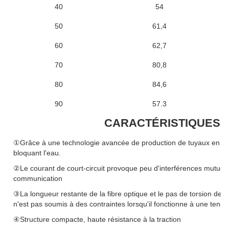
40
54
50
61,4
60
62,7
70
80,8
80
84,6
90
57.3
CARACTÉRISTIQUES 
①Grâce à une technologie avancée de production de tuyaux en aci
bloquant l'eau.
②Le courant de court-circuit provoque peu d'interférences mutuelle
communication
③La longueur restante de la fibre optique et le pas de torsion de l
n'est pas soumis à des contraintes lorsqu'il fonctionne à une tens
④Structure compacte, haute résistance à la traction