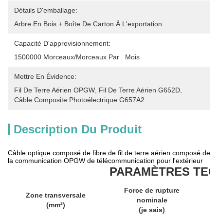
Détails D'emballage:
Arbre En Bois + Boîte De Carton À L'exportation
Capacité D'approvisionnement:
1500000 Morceaux/morceaux Par   Mois
Mettre En Évidence:
Fil De Terre Aérien OPGW
, 
Fil De Terre Aérien G652D
, 
Câble Composite Photoélectrique G657A2
Description Du Produit
Câble optique composé de fibre de fil de terre aérien composé de
la communication OPGW de télécommunication pour l'extérieur
PARAMÈTRES TEC
Force de rupture
D
Zone transversale
nominale
(mm²)
(je sais)