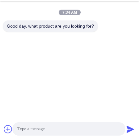
7:34 AM
Good day, what product are you looking for?
DIAGRAMME DE STRUCTURE OPGW
①
Tube en acier inoxydable
②
Fibre optique
③
Fil d'acier recouvert d'aluminium