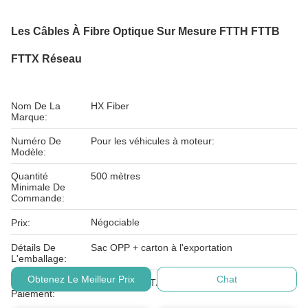
Les Câbles À Fibre Optique Sur Mesure FTTH FTTB
FTTX Réseau
Nom De La
HX Fiber
Marque:
Numéro De
Pour les véhicules à moteur:
Modèle:
Quantité
500 mètres
Minimale De
Commande:
Négociable
Prix:
Détails De
Sac OPP + carton à l'exportation
L'emballage:
Obtenez Le Meilleur Prix
Chat
Conditions De
LC, D/A, D/P, T/T, Western Union, MoneyGram
Paiement: