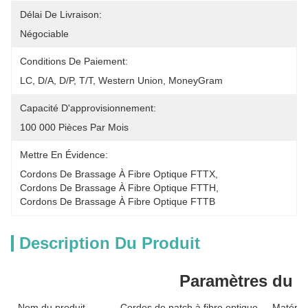
Délai De Livraison:
Négociable
Conditions De Paiement:
LC, D/A, D/P, T/T, Western Union, MoneyGram
Capacité D'approvisionnement:
100 000 Pièces Par Mois
Mettre En Évidence:
Cordons De Brassage À Fibre Optique FTTX
, 
Cordons De Brassage À Fibre Optique FTTH
, 
Cordons De Brassage À Fibre Optique FTTB
Description Du Produit
Paramètres du p
Nom du produit
Cordes de patch à fibre optique
Matériau