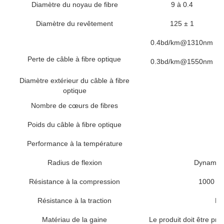
Diamètre du noyau de fibre
9 à 0.4
Diamètre du revêtement
125 ± 1
0.4bd/km@1310nm
Perte de câble à fibre optique
0.3bd/km@1550nm
Diamètre extérieur du câble à fibre
optique
Nombre de cœurs de fibres
Poids du câble à fibre optique
Performance à la température
Radius de flexion
Dynamique
Résistance à la compression
1000 à 
Résistance à la traction
Dy
Matériau de la gaine
Le produit doit être pr