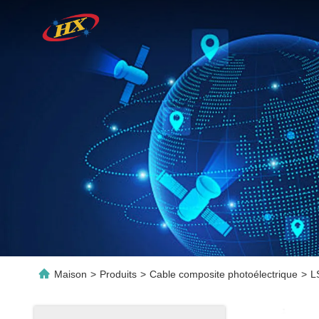
Maison
>
Produits
>
Cable composite photoélectrique
>
L