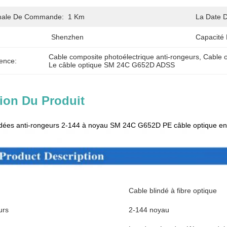
imale De Commande:
1 Km
La Date D
Shenzhen
Capacité 
Cable composite photoélectrique anti-rongeurs
, 
Cable o
ence:
Le câble optique SM 24C G652D ADSS
ion Du Produit
dées anti-rongeurs 2-144 à noyau SM 24C G652D PE câble optique en f
Cable blindé à fibre optique
urs
2-144 noyau