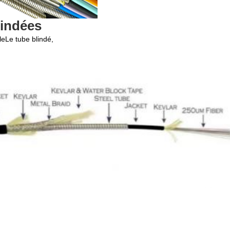
lindées
le
Le tube blindé,