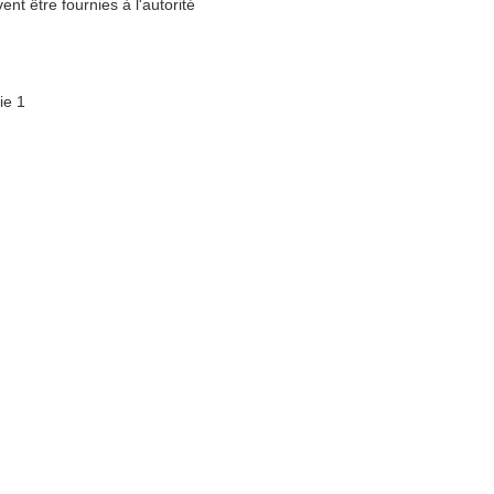
nt être fournies à l'autorité
ie 1