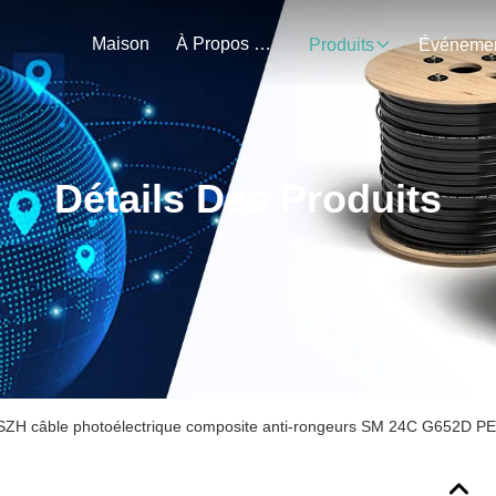
Maison
À Propos De Nous
Produits
Détails Des Produits
SZH câble photoélectrique composite anti-rongeurs SM 24C G652D PE 