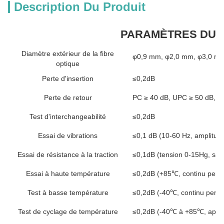
Description Du Produit
PARAMÈTRES DU 
Diamètre extérieur de la fibre
φ0,9 mm, φ2,0 mm, φ3,0 mm
optique
Perte d'insertion
≤0,2dB
Perte de retour
PC ≥ 40 dB, UPC ≥ 50 dB, A
Test d'interchangeabilité
≤0,2dB
Essai de vibrations
≤0,1 dB (10-60 Hz, amplitud
Essai de résistance à la traction
≤0,1dB (tension 0-15Hg, sau
Essai à haute température
≤0,2dB (+85℃, continu pend
Test à basse température
≤0,2dB (-40℃, continu pend
Test de cyclage de température
≤0,2dB (-40℃ à +85℃, après