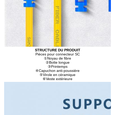
STRUCTURE DU PRODUIT
Pièces pour connecteur SC
①
Noyau de fibre
②
Botte longue
③
Printemps
④
Capuchon anti-poussière
⑤
Virole en céramique
⑥
Veste extérieure