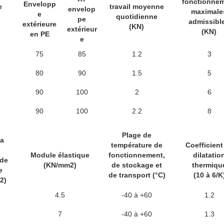
fonctionne
Envelopp
e
travail moyenne
envelop
maximale
e
quotidienne
pe
admissibl
extérieure
(KN)
extérieur
(KN)
en PE
e
75
85
1.2
3
80
90
1.5
5
90
100
2
6
90
100
2.2
8
Plage de
la
température de
Coefficient
Module élastique
fonctionnement,
dilatatio
 de
(KN/mm2)
de stockage et
thermiqu
e
de transport (°C)
(10 à 6/K
2)
4.5
-40 à +60
1.2
7
-40 à +60
1.3