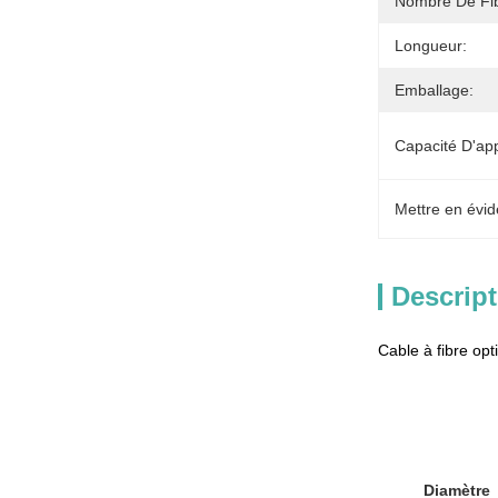
Nombre De Fib
Longueur:
Emballage:
Capacité D'ap
Mettre en évid
Descript
Cable à fibre op
Diamètre