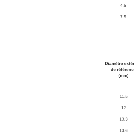
4.5
7.5
Diamètre extér
de référenc
(mm)
11.5
12
13.3
13.6