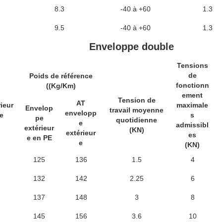
8.3
-40 à +60
1.3
9.5
-40 à +60
1.3
Enveloppe double
Tensions
de
Poids de référence
fonctionn
((Kg/Km)
ement
Tension de
AT
ieur
maximale
Envelop
travail moyenne
envelopp
e
s
pe
quotidienne
e
admissibl
extérieur
(KN)
extérieur
es
e en PE
e
(KN)
125
136
1.5
4
132
142
2.25
6
137
148
3
8
145
156
3.6
10