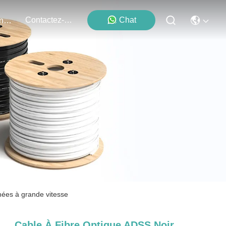
Contactez-Nous
Chat
Événements
nées à grande vitesse
Cable À Fibre Optique ADSS Noir