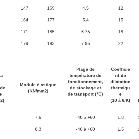
147
159
4.5
12
164
177
5.4
15
171
185
6.75
18
179
193
7.95
22
Plage de
Coefficie
la
température de
nt de
fonctionnement,
dilatation
Module élastique
 de
de stockage et
thermiqu
(KN/mm2)
e
de transport (°C)
e
2)
(10 à 6/K)
7.6
-40 à +60
1.8
8.3
-40 à +60
1.5