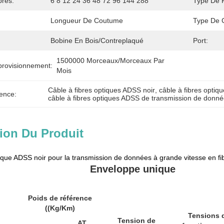
res:
6 8 12 24 36 48 72 96 144 288
Type De F
Longueur De Coutume
Type De 
Bobine En Bois/contreplaqué
Port:
1500000 Morceaux/morceaux Par   
provisionnement:
Mois
Câble à fibres optiques ADSS noir
, 
câble à fibres opti
ence:
câble à fibres optiques ADSS de transmission de donn
ion Du Produit
tique ADSS noir pour la transmission de données à grande vitesse en f
Enveloppe unique
Poids de référence
((Kg/Km)
Tensions 
Tension de
AT