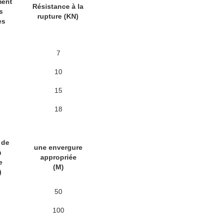
ment
Résistance à la
s
rupture (KN)
es
7
10
15
18
 de
une envergure
n
appropriée
e
(M)
)
50
100