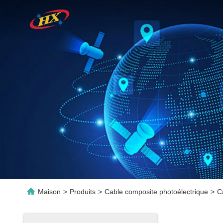
Maison
>
Produits
>
Cable composite photoélectrique
>
C