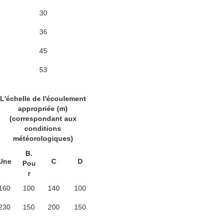
30
36
45
53
L'échelle de l'écoulement
appropriée (m)
(correspondant aux
conditions
météorologiques)
B.
Une
C
D
Pou
r
160
100
140
100
230
150
200
150