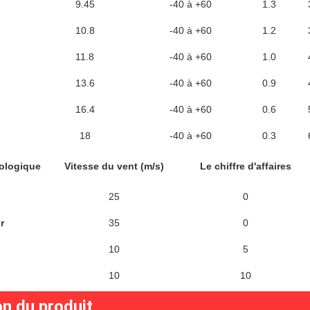
9.45
-40 à +60
1.3
10.8
-40 à +60
1.2
11.8
-40 à +60
1.0
13.6
-40 à +60
0.9
16.4
-40 à +60
0.6
18
-40 à +60
0.3
ologique
Vitesse du vent (m/s)
Le chiffre d'affaires
25
0
r
35
0
10
5
10
10
on du produit