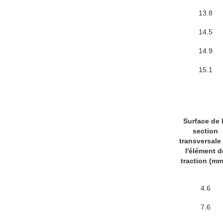
13.8
14.5
14.9
15.1
Surface de 
section
transversale
l'élément d
traction (mm
4.6
7.6