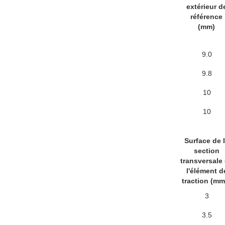
extérieur d
référence
(mm)
9.0
9.8
10
10
Surface de 
section
transversale
l'élément d
traction (mm
3
3.5