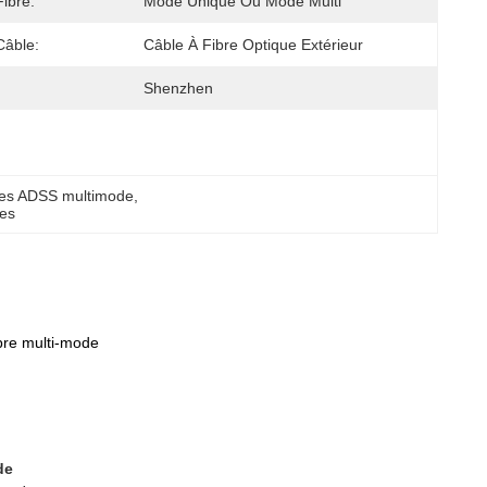
ibre:
Mode Unique Ou Mode Multi
Câble:
Câble À Fibre Optique Extérieur
Shenzhen
ques ADSS multimode
, 
ées
ibre multi-mode
de