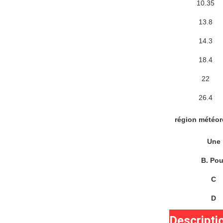
10.35
13.8
14.3
18.4
22
26.4
région météor
Une
B. Pou
C
D
Descripti