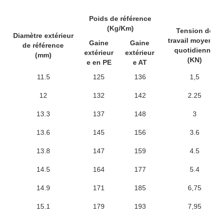
Poids de référence
(Kg/Km)
Tension de
Diamètre extérieur
travail moyenn
Gaine
Gaine
de référence
quotidienne
extérieur
extérieur
(mm)
(KN)
e en PE
e AT
11.5
125
136
1,5
12
132
142
2.25
13.3
137
148
3
13.6
145
156
3.6
13.8
147
159
4.5
14.5
164
177
5.4
14.9
171
185
6,75
15.1
179
193
7,95