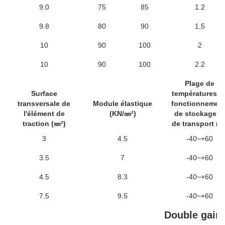
9.0
75
85
1.2
9.8
80
90
1,5
10
90
100
2
10
90
100
2.2
Plage de
Surface
températures d
transversale de
Module élastique
fonctionnement
l'élément de
(KN/㎜²)
de stockage et
traction (㎜²)
de transport (℃
3
4.5
-40~+60
3.5
7
-40~+60
4.5
8.3
-40~+60
7.5
9.5
-40~+60
Double gain