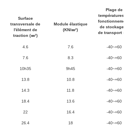
Plage de
températures d
Surface
fonctionnement
transversale de
Module élastique
de stockage e
l'élément de
(KN/㎜²)
de transport (℃
traction (㎜²)
4.6
7.6
-40~+60
7.6
8.3
-40~+60
10h35
9h45
-40~+60
13.8
10.8
-40~+60
14.3
11.8
-40~+60
18.4
13.6
-40~+60
22
16.4
-40~+60
26.4
18
-40~+60