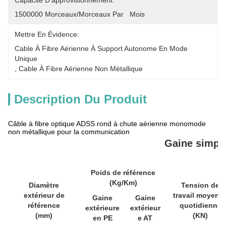
Capacité D'approvisionnement:
1500000 Morceaux/morceaux Par   Mois
Mettre En Évidence:
Cable À Fibre Aérienne À Support Autonome En Mode 
Unique
, 
Cable À Fibre Aérienne Non Métallique
Description Du Produit
Câble à fibre optique ADSS rond à chute aérienne monomode
non métallique pour la communication
Gaine simpl
Poids de référence
(Kg/Km)
Diamètre
Tension de
extérieur de
travail moyenn
Gaine
Gaine
référence
quotidienne
extérieure
extérieur
(mm)
(KN)
en PE
e AT