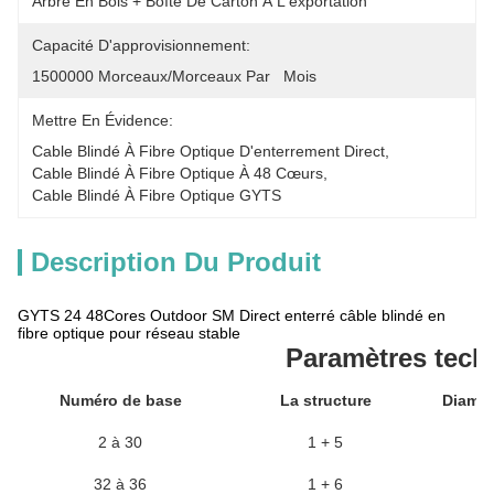
Arbre En Bois + Boîte De Carton À L'exportation
Capacité D'approvisionnement:
1500000 Morceaux/morceaux Par   Mois
Mettre En Évidence:
Cable Blindé À Fibre Optique D'enterrement Direct
, 
Cable Blindé À Fibre Optique À 48 Cœurs
, 
Cable Blindé À Fibre Optique GYTS
Description Du Produit
GYTS 24 48Cores Outdoor SM Direct enterré câble blindé en
fibre optique pour réseau stable
Paramètres tech
Numéro de base
La structure
Diamèt
2 à 30
1 + 5
32 à 36
1 + 6