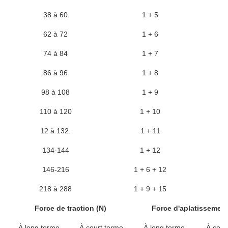
38 à 60
1 + 5
62 à 72
1 + 6
74 à 84
1 + 7
86 à 96
1 + 8
98 à 108
1 + 9
110 à 120
1 + 10
12 à 132.
1 + 11
134-144
1 + 12
146-216
1 + 6 + 12
218 à 288
1 + 9 + 15
Force de traction (N)
Force d'aplatissement
À long terme
À court terme
À long terme
À cour