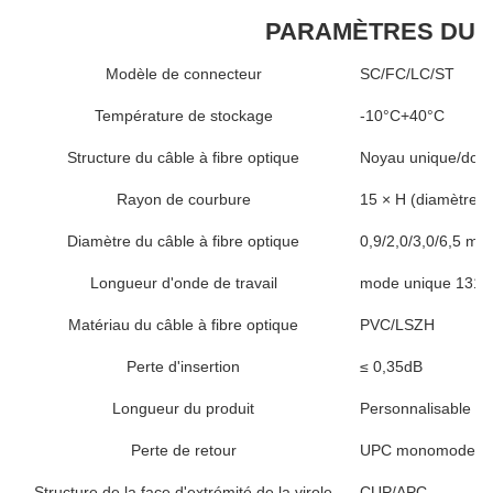
PARAMÈTRES DU 
Modèle de connecteur
SC/FC/LC/ST
Température de stockage
-10°C+40°C
Structure du câble à fibre optique
Noyau unique/doub
Rayon de courbure
15 × H (diamètre du
Diamètre du câble à fibre optique
0,9/2,0/3,0/6,5 mm
Longueur d'onde de travail
mode unique 1310
Matériau du câble à fibre optique
PVC/LSZH
Perte d'insertion
≤ 0,35dB
Longueur du produit
Personnalisable
Perte de retour
UPC monomode ≥ 5
Structure de la face d'extrémité de la virole
CUP/APC