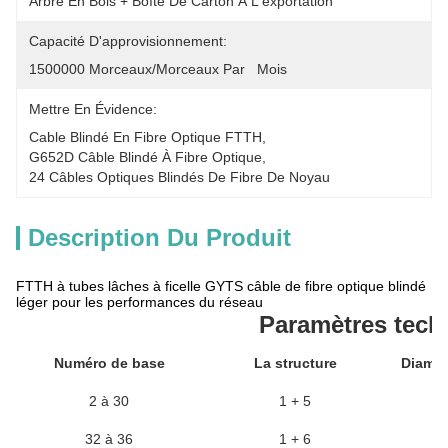
Arbre En Bois + Boîte De Carton À L'exportation
Capacité D'approvisionnement:
1500000 Morceaux/morceaux Par   Mois
Mettre En Évidence:
Cable Blindé En Fibre Optique FTTH
, 
G652D Câble Blindé À Fibre Optique
, 
24 Câbles Optiques Blindés De Fibre De Noyau
Description Du Produit
FTTH à tubes lâches à ficelle GYTS câble de fibre optique blindé
léger pour les performances du réseau
Paramètres tech
Numéro de base
La structure
Diamèt
2 à 30
1 + 5
32 à 36
1 + 6