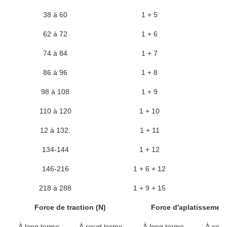
38 à 60
1 + 5
62 à 72
1 + 6
74 à 84
1 + 7
86 à 96
1 + 8
98 à 108
1 + 9
110 à 120
1 + 10
12 à 132.
1 + 11
134-144
1 + 12
146-216
1 + 6 + 12
218 à 288
1 + 9 + 15
Force de traction (N)
Force d'aplatissement
À long terme
À court terme
À long terme
À cour