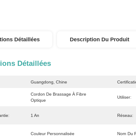
tions Détaillées
Description Du Produit
ions Détaillées
Guangdong, Chine
Certificati
Cordon De Brassage À Fibre 
Utiliser:
Optique
ntie:
1 An
Réseau:
Couleur Personnalisée
Nom Du P