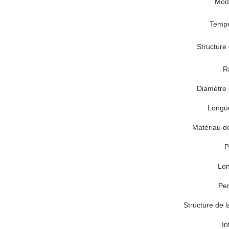
Modè
Tempé
Structure 
R
Diamètre 
Longue
Matériau de
P
Lon
Pe
Structure de l
In