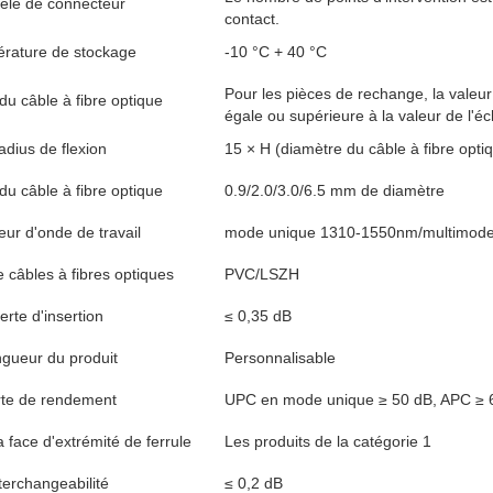
le de connecteur
contact.
rature de stockage
-10 °C + 40 °C
Pour les pièces de rechange, la valeur 
du câble à fibre optique
égale ou supérieure à la valeur de l'éc
adius de flexion
15 × H (diamètre du câble à fibre opti
du câble à fibre optique
0.9/2.0/3.0/6.5 mm de diamètre
ur d'onde de travail
mode unique 1310-1550nm/multimod
 câbles à fibres optiques
PVC/LSZH
erte d'insertion
≤ 0,35 dB
gueur du produit
Personnalisable
rte de rendement
UPC en mode unique ≥ 50 dB, APC ≥ 
a face d'extrémité de ferrule
Les produits de la catégorie 1
terchangeabilité
≤ 0,2 dB