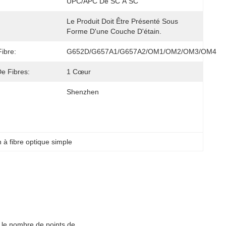
UPC/APC De SC À SC
Le Produit Doit Être Présenté Sous 
Forme D'une Couche D'étain.
ibre:
G652D/G657A1/G657A2/OM1/OM2/OM3/OM4
e Fibres:
1 Cœur
Shenzhen
 à fibre optique simple
t le nombre de points de