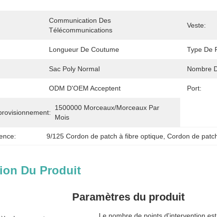
Communication Des 
Veste:
Télécommunications
Longueur De Coutume
Type De F
Sac Poly Normal
Nombre D
ODM D'OEM Acceptent
Port:
1500000 Morceaux/morceaux Par   
provisionnement:
Mois
ence:
9/125 Cordon de patch à fibre optique
, 
Cordon de patch
ion Du Produit
Paramètres du produit
Le nombre de points d'intervention es