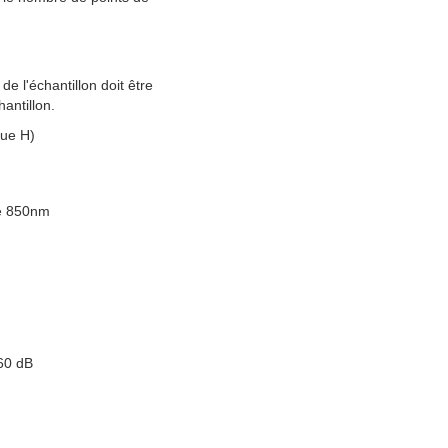
de l'échantillon doit être
hantillon.
que H)
e 850nm
60 dB