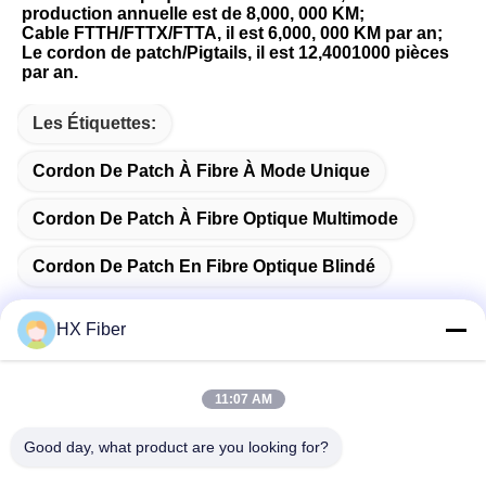
production annuelle est de 8,000, 000 KM;
Cable FTTH/FTTX/FTTA, il est 6,000, 000 KM par an;
Le cordon de patch/Pigtails, il est 12,4001000 pièces 
par an.
Les Étiquettes:
Cordon De Patch À Fibre À Mode Unique
Cordon De Patch À Fibre Optique Multimode
Cordon De Patch En Fibre Optique Blindé
HX Fiber
Contact rapide
11:07 AM
Good day, what product are you looking for?
Adresse
Le bâtiment no.2, 3e rue Gaoli, ville de Tangxia, Dongguan,