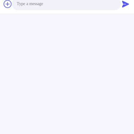
Les Étiquettes:
Tube Rétrécissant Par La Chaleur En Fibres
Connecteurs À Fibre De Connexion Rapide
Photo
Attenuateur Variable À Fibre Optique
Video Call
Audio Call
Contact rapide
Adresse
Le bâtiment no.2, 3e rue Gaoli, ville de Tangxia, Dongguan,
Chine
Tél