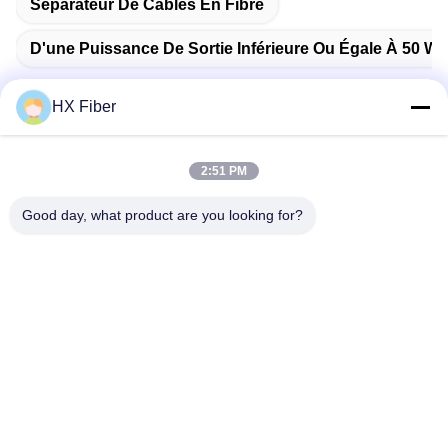
Séparateur De Câbles En Fibre
D'une Puissance De Sortie Inférieure Ou Égale À 50 W
HX Fiber
Contact rapide
2:51 PM
Good day, what product are you looking for?
Adresse
Le bâtiment no.2, 3e rue Gaoli, ville de Tangxia, Dongguan,
Chine
Tél
86-0769-8772-9980
E-mail
sales@hxfiber.com