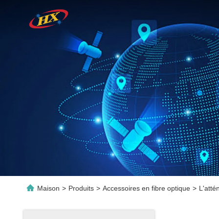
Maison
>
Produits
>
Accessoires en fibre optique
>
L'att