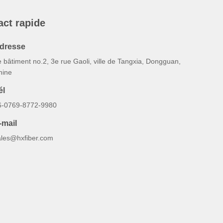
act rapide
dresse
 bâtiment no.2, 3e rue Gaoli, ville de Tangxia, Dongguan,
hine
él
6-0769-8772-9980
-mail
ales@hxfiber.com