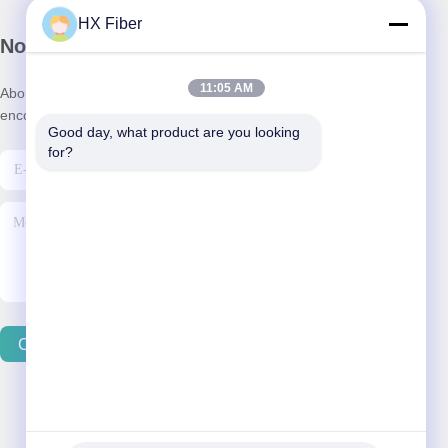
HX Fiber
Notre newsletter
11:05 AM
Abonnez-vous à notre newsletter pour des réductions et plus
encore.
Good day, what product are you looking 
for?
Contactez-Nous