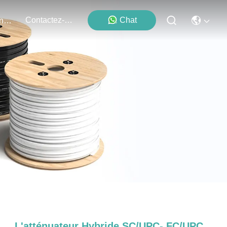
Contactez-Nous
Chat
Événements
L'atténuateur Hybride SC/UPC- FC/UPC