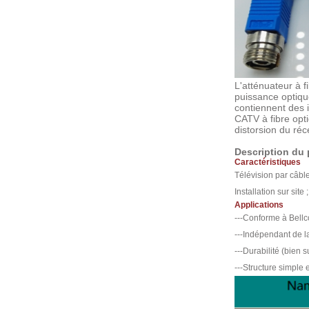
L'atténuateur à f
puissance optique
contiennent des 
CATV à fibre opti
distorsion du ré
Description du 
Caractéristiques
Télévision par câbl
Installation sur sit
Applications
---Conforme à Bellc
---Indépendant de 
---Durabilité (bien
---Structure simple e