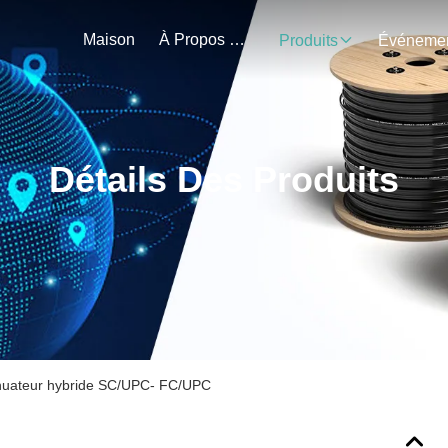
Maison
À Propos De Nous
Produits
Détails Des Produits
énuateur hybride SC/UPC- FC/UPC