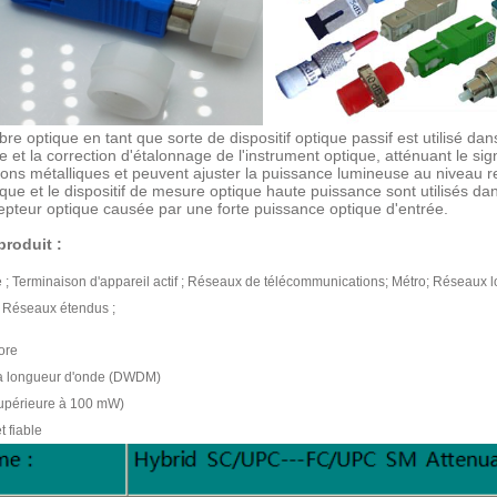
ibre optique en tant que sorte de dispositif optique passif est utilisé
 et la correction d'étalonnage de l'instrument optique, atténuant le signa
ions métalliques et peuvent ajuster la puissance lumineuse au niveau r
que et le dispositif de mesure optique haute puissance sont utilisés dans
cepteur optique causée par une forte puissance optique d'entrée.
produit :
e ; Terminaison d'appareil actif ; Réseaux de télécommunications; Métro; Réseaux 
e ; Réseaux étendus ;
ore
la longueur d'onde (DWDM)
 supérieure à 100 mW)
t fiable