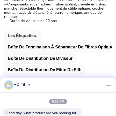
- Intensité: 15 KV (DC) n'étant pas brisé, n'a pas d'arc de vol.
---
Composants: ruban adhésif, ruban isolant, cravate en nylon,
---
manche rétractable thermiquement du câble optique, crochet
mental, raccords d'étanchéité, barre numérique, anneau de
retenue
- Durée de vie: plus de 20 ans
---
Les Étiquettes:
Boîte De Terminaison À Séparateur De Fibres Optiques
Boîte De Distribution De Diviseur
Boîte De Distribution De Fibre De Ftth
HX Fiber
Contact rapide
6:06 AM
Good day, what product are you looking for?
Adresse