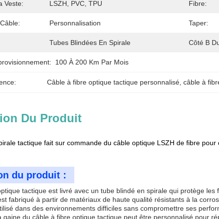
a Veste:
LSZH, PVC, TPU
Fibre:
Câble:
Personnalisation
Taper:
Tubes Blindées En Spirale
Côté B D
provisionnement:
100 À 200 Km Par Mois
ence:
Câble à fibre optique tactique personnalisé
, 
câble à fibr
ion Du Produit
pirale tactique fait sur commande du câble optique LSZH de fibre pour
on du produit :
optique tactique est livré avec un tube blindé en spirale qui protège le
est fabriqué à partir de matériaux de haute qualité résistants à la corro
utilisé dans des environnements difficiles sans compromettre ses perfo
a gaine du câble à fibre optique tactique peut être personnalisé pour 