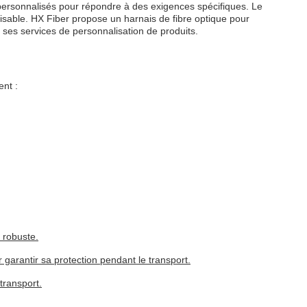
e personnalisés pour répondre à des exigences spécifiques. Le
alisable. HX Fiber propose un harnais de fibre optique pour
 ses services de personnalisation de produits.
ent :
 robuste.
arantir sa protection pendant le transport.
transport.