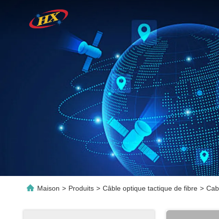
Maison
>
Produits
>
Câble optique tactique de fibre
>
Cabl