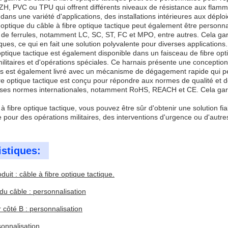
H, PVC ou TPU qui offrent différents niveaux de résistance aux flammes, 
le dans une variété d'applications, des installations intérieures aux dépl
e optique du câble à fibre optique tactique peut également être person
e ferrules, notamment LC, SC, ST, FC et MPO, entre autres. Cela garant
ues, ce qui en fait une solution polyvalente pour diverses applications.
 optique tactique est également disponible dans un faisceau de fibre op
 militaires et d'opérations spéciales. Ce harnais présente une concept
ais est également livré avec un mécanisme de dégagement rapide qui per
re optique tactique est conçu pour répondre aux normes de qualité et de 
ses normes internationales, notamment RoHS, REACH et CE. Cela garant
à fibre optique tactique, vous pouvez être sûr d'obtenir une solution f
 pour des opérations militaires, des interventions d'urgence ou d'autres
istiques:
uit : câble à fibre optique tactique.
u câble : personnalisation
côté B : personnalisation
sonnalisation