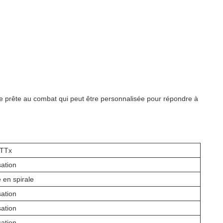
que prête au combat qui peut être personnalisée pour répondre à
FTTx
sation
 en spirale
sation
sation
sation