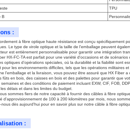
veste
TPU
é B
Personnali
ions :
ordement à fibre optique haute résistance est conçu spécifiquement po
es. Le type de virole optique et la taille de l'emballage peuvent égale
teur est entièrement personnalisable pour garantir une intégration tra
r HX-FC-TA est parfait pour une variété d'occasions et de scénarios d'a
es optiques d’opérations spéciales, où la durabilité et la fiabilité sont 
 pour les environnements difficiles, tels que les opérations militaires e
ne l'emballage et la livraison, vous pouvez être assuré que HX Fiber a 
s fûts en bois, des caisses en bois et des palettes pour garantir que v
 6 semaines et des conditions de paiement incluant EXW, CIF, FOB, DDP 
s délais et dans les limites du budget.
ous sommes fiers de notre capacité à fournir des câbles à fibre optique
é d'approvisionnement de 100 à 200 kilomètres par mois, nous somme
z-nous dès aujourd'hui pour en savoir plus sur notre câble à fibre opti
lisation :