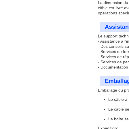
La dimension du c
câble est livré a
opérations spéci
Assistan
Le support techni
- Assistance à l'
- Des conseils su
- Services de for
- Services de r
- Services de pe
- Documentation 
Emballag
Emballage du pro
Le câble à 
Le câble se
La boîte se
Expédition: