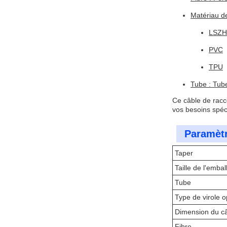
Matériau de
LSZH
PVC
TPU
Tube : Tube
Ce câble de racc
vos besoins spéc
Paramètr
Taper
Taille de l'emba
Tube
Type de virole o
Dimension du c
Fibre