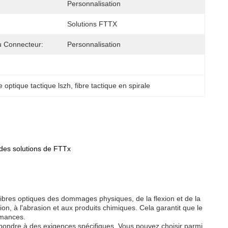
Personnalisation
Solutions FTTX
u Connecteur:
Personnalisation
e optique tactique lszh
, 
fibre tactique en spirale
 des solutions de FTTx
s fibres optiques des dommages physiques, de la flexion et de la
sion, à l'abrasion et aux produits chimiques. Cela garantit que le
rmances.
répondre à des exigences spécifiques. Vous pouvez choisir parmi