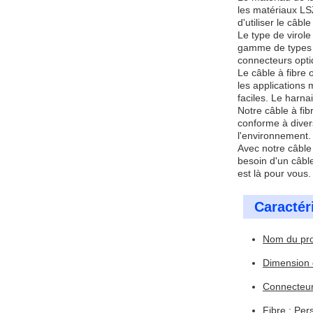
les matériaux LSZ
d'utiliser le câb
Le type de virol
gamme de types d
connecteurs optiq
Le câble à fibre
les applications
faciles. Le harn
Notre câble à fib
conforme à diver
l'environnement.
Avec notre câble 
besoin d'un câble
est là pour vous.
Caractér
Nom du prod
Dimension d
Connecteur 
Fibre : Per