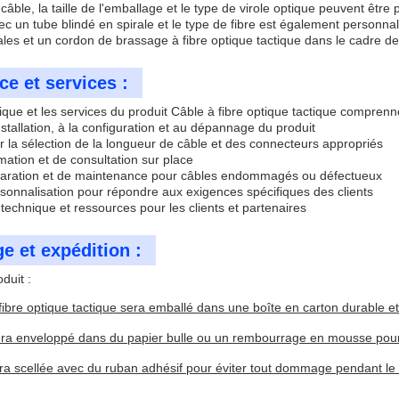
âble, la taille de l'emballage et le type de virole optique peuvent êtr
vec un tube blindé en spirale et le type de fibre est également personn
ales et un cordon de brassage à fibre optique tactique dans le cadre de
ce et services :
que et les services du produit Câble à fibre optique tactique comprenn
installation, à la configuration et au dépannage du produit
r la sélection de la longueur de câble et des connecteurs appropriés
mation et de consultation sur place
éparation et de maintenance pour câbles endommagés ou défectueux
rsonnalisation pour répondre aux exigences spécifiques des clients
technique et ressources pour les clients et partenaires
e et expédition :
duit :
fibre optique tactique sera emballé dans une boîte en carton durable et
ra enveloppé dans du papier bulle ou un rembourrage en mousse pour g
ra scellée avec du ruban adhésif pour éviter tout dommage pendant le 