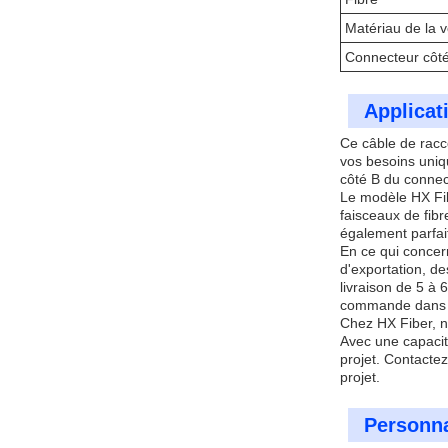
Matériau de la 
Connecteur côt
Applicat
Ce câble de racc
vos besoins uniqu
côté B du connec
Le modèle HX Fibe
faisceaux de fibr
également parfait
En ce qui concer
d'exportation, de
livraison de 5 à
commande dans le
Chez HX Fiber, n
Avec une capacit
projet. Contacte
projet.
Personna