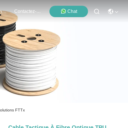
Contactez-Nous
Chat
Événements
solutions FTTx
Cable Tactique À Fibre Optique TPU