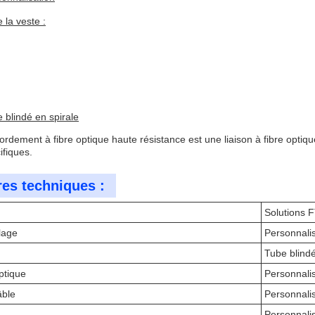
 la veste :
 blindé en spirale
ordement à fibre optique haute résistance est une liaison à fibre opti
ifiques.
es techniques :
Solutions 
llage
Personnali
Tube blindé
ptique
Personnali
âble
Personnali
Personnali