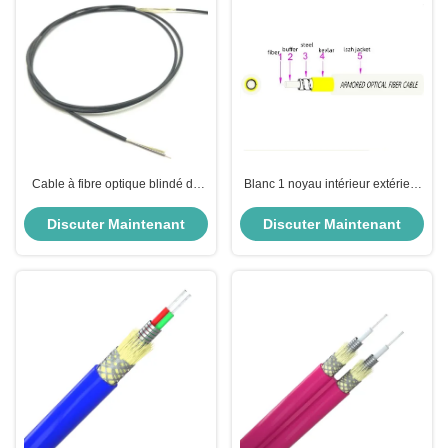
Cable à fibre optique blindé de
Blanc 1 noyau intérieur extérieur
3,0 mm, rayon de flexion 10D
blindé fibre 1 km 3,0 mm en acier
inoxydable G.657A2
Discuter Maintenant
Discuter Maintenant