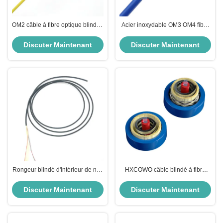
OM2 câble à fibre optique blindée
Acier inoxydable OM3 OM4 fibre
à noyau unique 3.0 SM à fibre
blindée à 6 cœurs G652D PVC
optique blindée
LSZH
Discuter Maintenant
Discuter Maintenant
Rongeur blindé d'intérieur de noir
HXCOWO câble blindé à fibre
du duplex LSZH serré de câble
optique anti morsure de rat câble
optique de fibre du SM G657A2
blindé à fibre
Discuter Maintenant
Discuter Maintenant
anti