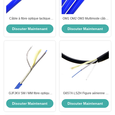
Câble à fibre optique tactique
OM1 OM2 OM3 Multimode câble
GJSFXH Câble à fibre tactique
blindé à fibre optique fonction
G652D/G657A1/G657A2
antipoussière
Discuter Maintenant
Discuter Maintenant
GJFJKV SM / MM fibre optique
G657A LSZH Figure aérienne 8
blindée PVC veste fibre optique
Dépôt intérieur extérieur en fibre
câble blindé
blindée 2-4 noyau
Discuter Maintenant
Discuter Maintenant