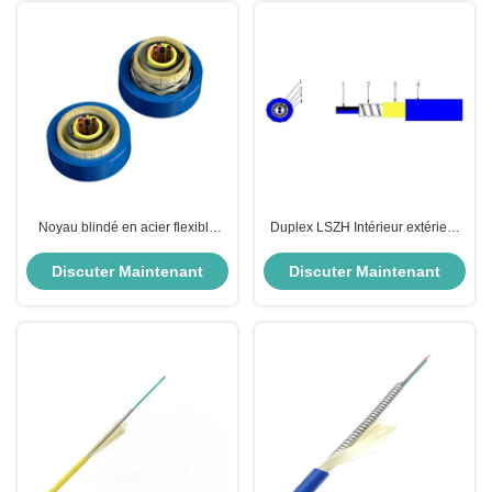
Noyau blindé en acier flexible
Duplex LSZH Intérieur extérieur
tactique du câble optique
fibre blindée à 2 cœurs 3,0 mm
HXCOWO 10 de fibre
en acier fibre blindée câble
Discuter Maintenant
Discuter Maintenant
optique