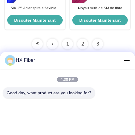
50/125 Acier spirale flexible à
Noyau multi de SM de fibre
mode unique câble blindé en
blindée extérieure d'intérieur
fibres 2-288
d'intérieur de la veste HXCOWO
Discuter Maintenant
Discuter Maintenant
FTTH de PE GJSFJBV millimètre
SM
1
2
3
HX Fiber
Contact rapide
4:38 PM
Good day, what product are you looking for?
Adresse
Le bâtiment no.2, 3e rue Gaoli, ville de Tangxia, Dongguan,
Chine
Tél
86-0769-8772-9980