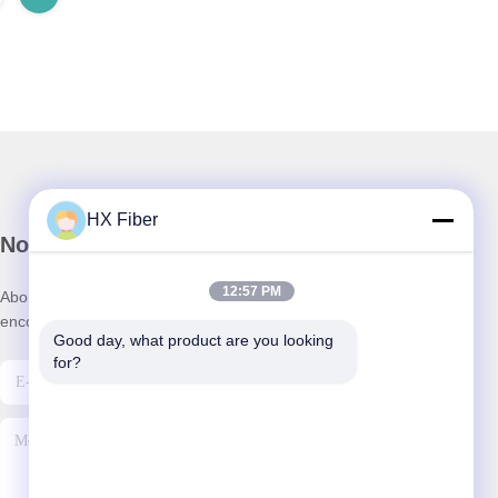
HX Fiber
Notre newsletter
12:57 PM
Abonnez-vous à notre newsletter pour des réductions et plus
encore.
Good day, what product are you looking 
for?