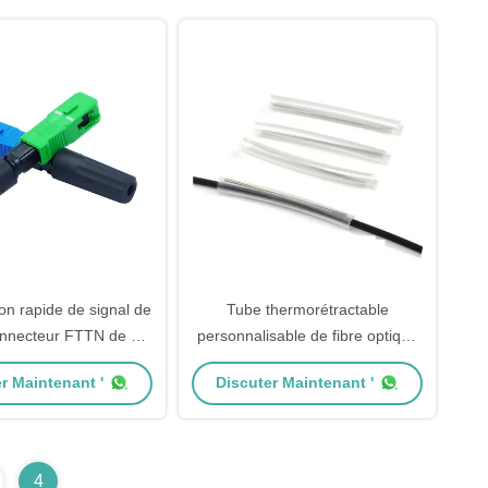
on rapide de signal de
Tube thermorétractable
onnecteur FTTN de Sc
personnalisable de fibre optique
RPA de connecteur
de 45mm 60mm 65mm pour la
r Maintenant '
Discuter Maintenant '
de Sc de RoHS FCC
protection d'épissure
4