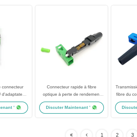
e connecteur
Connecteur rapide à fibre
Transmissi
 d'adaptateur
optique à perte de rendement
fibre du c
SM 2C de
élevée FTTH FTTB FTTx Centre
UPC SC 
enant '
Discuter Maintenant '
Discute
e multi
de données SC/FC/LC UPC APC
rapide 
PC
1
2
3