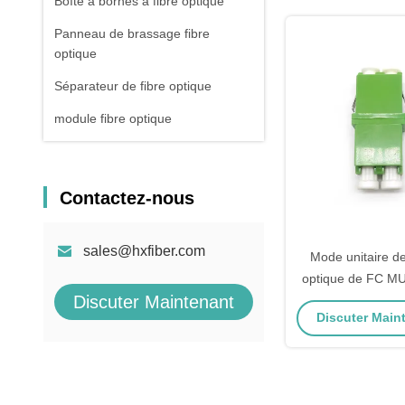
Boîte à bornes à fibre optique
Panneau de brassage fibre
optique
Séparateur de fibre optique
module fibre optique
Contactez-nous
sales@hxfiber.com
Mode unitaire d
optique de FC MU
Discuter Maintenant
de fibre du 
Discuter Maint
LC/APC/mod