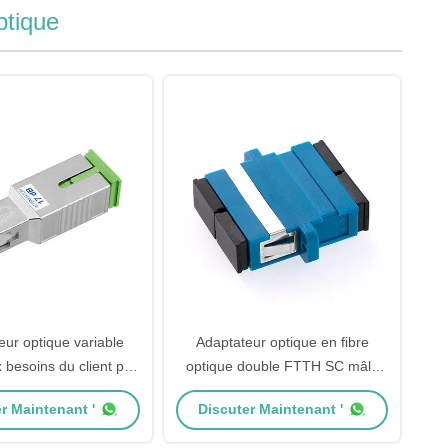
ptique
eur optique variable
Adaptateur optique en fibre
 besoins du client par
optique double FTTH SC mâle
r variable optique de
LC femelle avec adaptateur
r Maintenant '
Discuter Maintenant '
 de Sc pour FTTH
hybride à bride 10