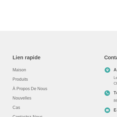
Lien rapide
Cont
Maison
A
Le
Produits
C
À Propos De Nous
T
Nouvelles
8
Cas
E
Contactez-Nous