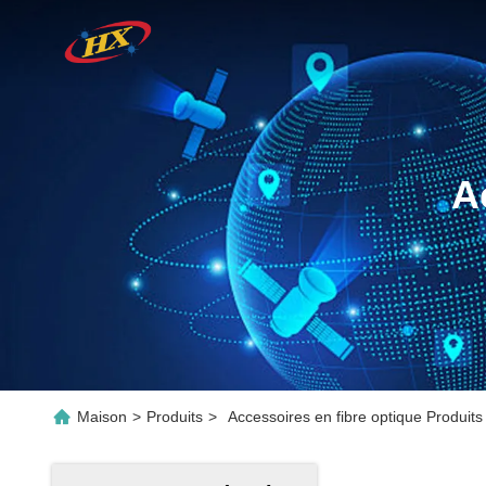
A
Maison
>
Produits
>
Accessoires en fibre optique Produits