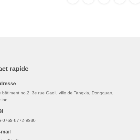
act rapide
dresse
 bâtiment no.2, 3e rue Gaoli, ville de Tangxia, Dongguan,
hine
él
6-0769-8772-9980
-mail