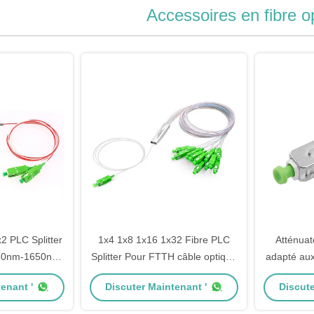
Accessoires en fibre o
 PLC Splitter
1x4 1x8 1x16 1x32 Fibre PLC
Atténuat
60nm-1650nm
Splitter Pour FTTH câble optique
adapté aux
à fibre optique
mono-mode 2,0 mm SC APC
atténuateu
enant '
Discuter Maintenant '
Discute
fibre