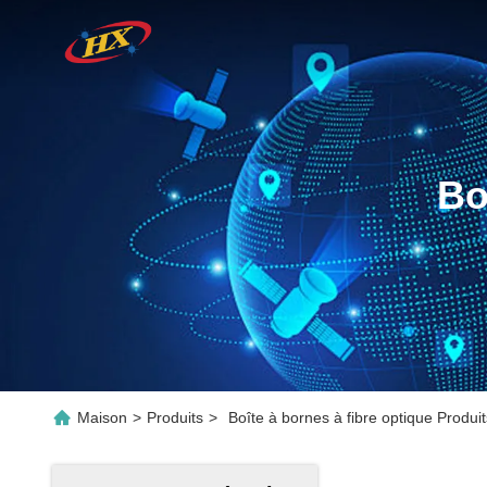
Bo
Maison
>
Produits
>
Boîte à bornes à fibre optique Produit