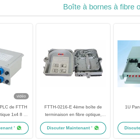
Boîte à bornes à fibre 
vidéo
e PLC de FTTH
FTTH-0216-E 4ème boîte de
1U Pann
ptique 1x4 8 16
terminaison en fibre optique,
la fibre LGX de
boîte de distribution en fibre
enant '
Discuter Maintenant '
Discute
/UPC
optique en réseau