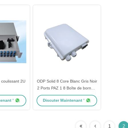
coulissant 2U
ODP Solid 8 Core Blanc Gris Noir
2 Ports PAZ 1 8 Boîte de borne à
fibres FTTH de type cassette
enant '
Discuter Maintenant '
1
2