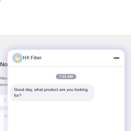
HX Fiber
Notre newsletter
7:11 AM
Abonnez-vous à notre newsletter pour des réductions et plus
encore.
Good day, what product are you looking 
for?