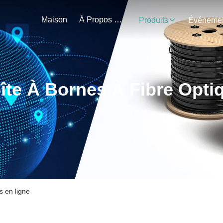
Maison
À Propos De Nous
Produits
îte À Bornes À Fibre Opti
s en ligne