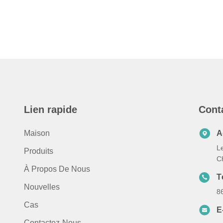
Lien rapide
Cont
Maison
A
Le
Produits
C
À Propos De Nous
T
Nouvelles
8
Cas
E
Contactez-Nous