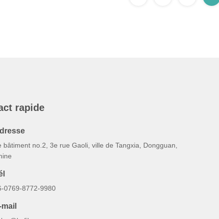
act rapide
dresse
 bâtiment no.2, 3e rue Gaoli, ville de Tangxia, Dongguan,
hine
él
6-0769-8772-9980
-mail