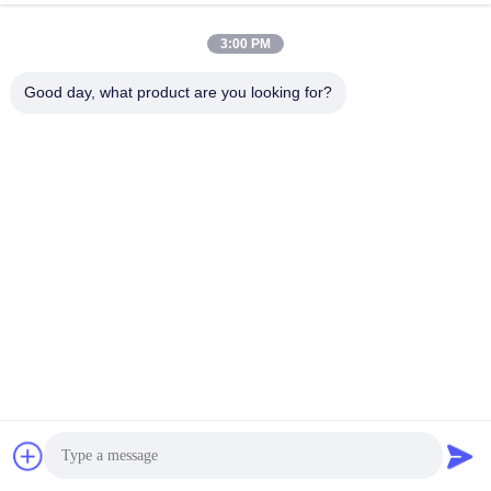
3:00 PM
Good day, what product are you looking for?
FAIT DE MATÉRIAU RESPECTUEUX DE L'ENVIRONNEMENT 
LSZH
Résistant à l'usure et à la corrosion, respectueux de 
l'environnement et sans odeur