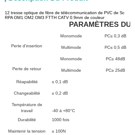
12 tresse optique de fibre de télécommunication de PVC de Sc
RPA OM1 OM2 OM3 FTTH CATV 0.9mm de couleur
PARAMÈTRES DU 
Monomode
PC≤ 0,3 dB
Perte d'insertion
Multimode
PC≤ 0,5 dB
Monomode
PC≥ 48dB
Perte de retour
Multimode
PC≥ 25dB
Réapabilité
≤ 0,1 dB
Changeabilité
≤ 0,2 dB
Température de
travail
-40 à +80°C
Durabilité
1000 fois
Maintenir la tension
≥ 100N