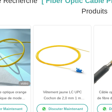
e Recherche
[ Fiber Optic Cable Pi
Produits
vidéo
le optique orange
Vêtement jaune LC UPC
Câble op
ptique de mode
Cochon de 2,0 mm 1 m
de fibre
resse de fibre de
Longueur câble à fibre optique
noyau G
er Maintenant
Discuter Maintenant
Di
m LSZH
Cochon de cochon
d