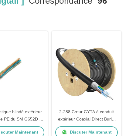
gtail ]
Correspondance
96
tique blindé extérieur
2-288 Cœur GYTA à conduit
 de PE du SM G652D du
extérieur Coaxial Direct Burial
YTS 96 avec le rayon
Cable à fibre optique pour SM
scuter Maintenant
Discuter Maintenant
e courbure 20D
MM Communication Jacket PE