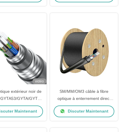
noir
vidéo
tique extérieur noir de
SM/MM/OM3 câble à fibre
de GYTA53/GYTA/GYTS
optique à enterrement direct
 conduit enterré direct
double enveloppe câble à
scuter Maintenant
Discuter Maintenant
souterrain
enterrement direct