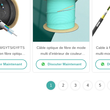
W/GYTS/GYFTS
Câble optique de fibre de mode
Cable à 
en fibre optique
multi d'intérieur de couleur
multi-mo
t enterré avec
adapté aux besoins du client
de donn
er Maintenant
Discuter Maintenant
Di
résistante aux
pour le réseau de
geurs
communication de
télécommunication
1
2
3
4
5