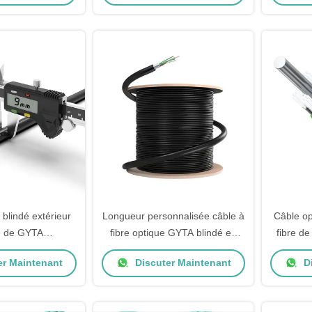
 blindé extérieur
Longueur personnalisée câble à
Câble op
re de GYTA
fibre optique GYTA blindé en
fibre 
/G657A2 pour la
aluminium mode unique G652D
pour le
er Maintenant
Discuter Maintenant
Di
cation de
G657A 1 mètre
munication