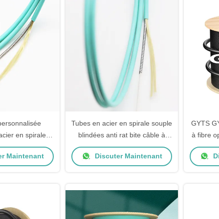
ersonnalisée
Tubes en acier en spirale souple
GYTS GY
acier en spirale
blindées anti rat bite câble à
à fibre o
e en fibre optique
fibre optique avec longueur
er Maintenant
Discuter Maintenant
Di
ansmission de
personnalisée
grande vitesse