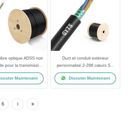
fibre optique ADSS noir
Duct et conduit extérieur
de pour la transmission
personnalisé 2-288 cœurs SM
ées à grande vitesse
MM blindé GYTS câble à fibre
scuter Maintenant
Discuter Maintenant
optique
6