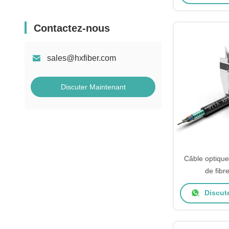
Contactez-nous
sales@hxfiber.com
Discuter Maintenant
Câble optique
de fib
G652D/G657A1
Discut
communi
télécom