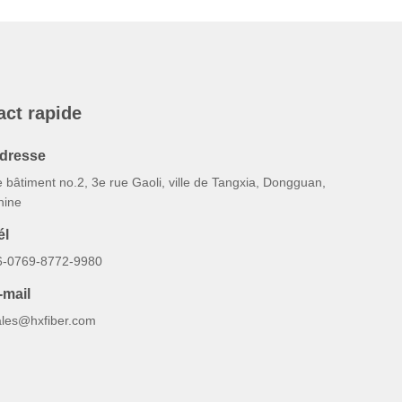
act rapide
dresse
 bâtiment no.2, 3e rue Gaoli, ville de Tangxia, Dongguan,
hine
él
6-0769-8772-9980
-mail
ales@hxfiber.com