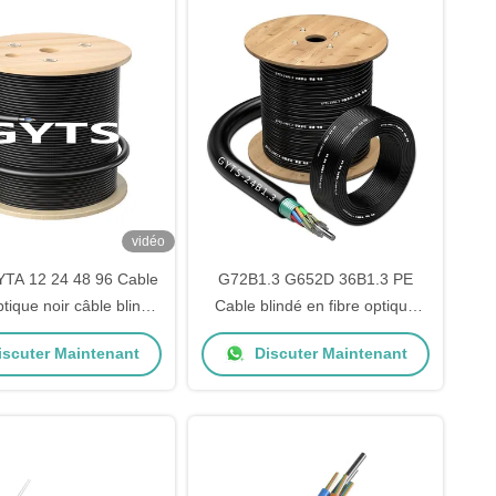
vidéo
TA 12 24 48 96 Cable
G72B1.3 G652D 36B1.3 PE
ptique noir câble blindé
Cable blindé en fibre optique
extérieur
extérieur pour tuyauterie
scuter Maintenant
Discuter Maintenant
aérienne