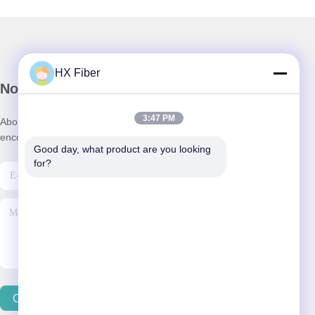
HX Fiber
Notre newsletter
3:47 PM
Abonnez-vous à notre newsletter pour des réductions et plus
encore.
Good day, what product are you looking 
for?
Contactez-Nous