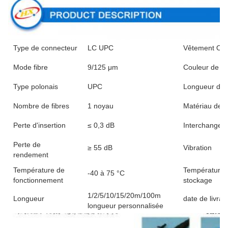
Type de connecteur
LC UPC
Vêtement OD
Mode fibre
9/125 μm
Couleur de la
Type polonais
UPC
Longueur d'o
Nombre de fibres
1 noyau
Matériau de l
Perte d'insertion
≤ 0,3 dB
Interchangeabi
Perte de
≥ 55 dB
Vibration
rendement
Température de
Température 
-40 à 75 °C
fonctionnement
stockage
1/2/5/10/15/20m/100m
Longueur
date de livrai
longueur personnalisée