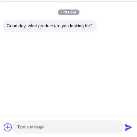
6:03 AM
Good day, what product are you looking for?
Les Étiquettes:
Câble À Fibre Optique
Pigtails En Fibres LC
Coque De Porc À Fibre Optique
Contact rapide