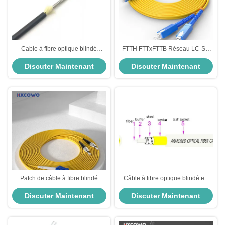
Cable à fibre optique blindé
FTTH FTTxFTTB Réseau LC-SC
multimode personnalisable
Multimode câble à fibre optique
Discuter Maintenant
Discuter Maintenant
G625D
duplex avec couleurs
personnalisées
Patch de câble à fibre blindé
Câble à fibre optique blindé en
HXCOWO OM4 LC UPC au câble
acier inoxydable personnalisé
Discuter Maintenant
Discuter Maintenant
à fibre optique multimode duplex
G.657A2 1-12 cœurs pour
FC
réseaux FTTH FTTB intérieurs et
extérieurs