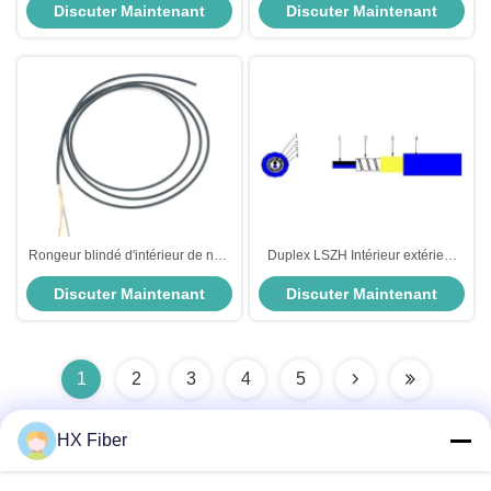
Discuter Maintenant
Discuter Maintenant
monomode pour les réseaux
optique blindée
Rongeur blindé d'intérieur de noir
Duplex LSZH Intérieur extérieur
du duplex LSZH serré de câble
fibre blindée à 2 cœurs 3,0 mm en
Discuter Maintenant
Discuter Maintenant
optique de fibre du SM G657A2
acier fibre blindée câble optique
anti
1
2
3
4
5
HX Fiber