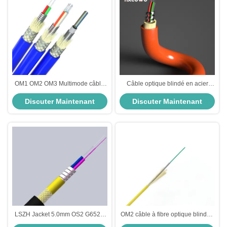
OM1 OM2 OM3 Multimode câble
Câble optique blindé en acier
blindé à fibre optique fonction
spiralé flexible à fibres optiques
Discuter Maintenant
Discuter Maintenant
antipoussière
multimode 6 noyaux 12 noyaux de
longueur personnalisée
LSZH Jacket 5.0mm OS2 G652D
OM2 câble à fibre optique blindée
câble blindé à fibre optique
à noyau unique 3.0 SM à fibre