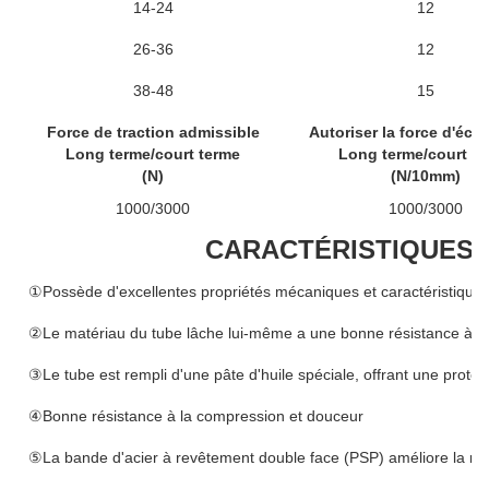
14-24
12
26-36
12
38-48
15
Force de traction admissible
Autoriser la force d'écr
Long terme/court terme
Long terme/court te
(N)
(N/10mm)
1000/3000
1000/3000
CARACTÉRISTIQUES 
①Possède d'excellentes propriétés mécaniques et caractéristique
②Le matériau du tube lâche lui-même a une bonne résistance à l'h
③Le tube est rempli d'une pâte d'huile spéciale, offrant une protecti
④Bonne résistance à la compression et douceur
⑤La bande d'acier à revêtement double face (PSP) améliore la rési