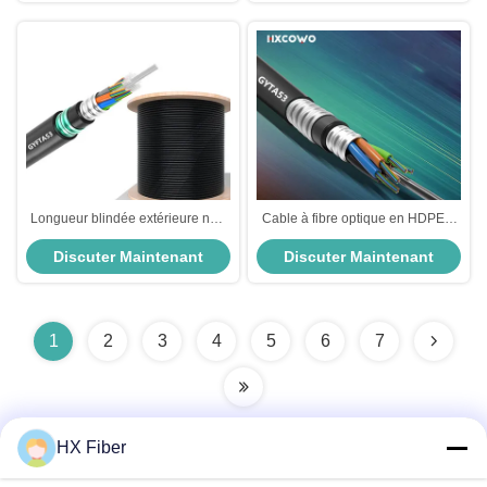
Longueur blindée extérieure non
Cable à fibre optique en HDPE à
métallique de coutume du câble
veste blindé Cable à fibre optique
Discuter Maintenant
Discuter Maintenant
optique GYFTA53 de fibre
pour espace extérieur certifié
RoHS
1
2
3
4
5
6
7
HX Fiber