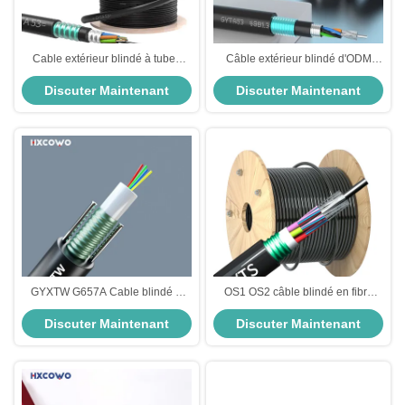
Cable extérieur blindé à tubes
Câble extérieur blindé d'ODM
lâches enfilés G652D G657A1
d'OEM de câble optique de fibre
Discuter Maintenant
Discuter Maintenant
G657A2
d'enterrement direct blindé
GYXTW G657A Cable blindé à
OS1 OS2 câble blindé en fibre
fibre optique à mode unique pour
optique télécommunications câble
Discuter Maintenant
Discuter Maintenant
les télécommunications
blindé en fibre optique extérieur