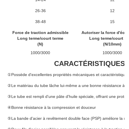
26-36
12
38-48
15
Force de traction admissible
Autoriser la force d'écr
Long terme/court terme
Long terme/court te
(N)
(N/10mm)
1000/3000
1000/3000
CARACTÉRISTIQUES 
①Possède d'excellentes propriétés mécaniques et caractéristique
②Le matériau du tube lâche lui-même a une bonne résistance à l'h
③Le tube est rempli d'une pâte d'huile spéciale, offrant une protecti
④Bonne résistance à la compression et douceur
⑤La bande d'acier à revêtement double face (PSP) améliore la rési