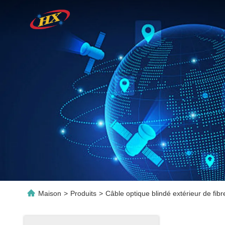
Maison
>
Produits
>
Câble optique blindé extérieur de fibr