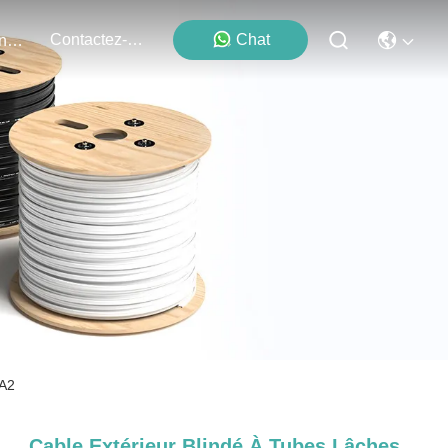
Contactez-Nous
Chat
Événements
7A2
Cable Extérieur Blindé À Tubes Lâches