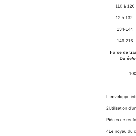
110 à 120
12 à 132.
134-144
146-216
Force de tra
Durée/c
100
L'enveloppe int
2Utilisation d'u
Pièces de renf
4Le noyau du c