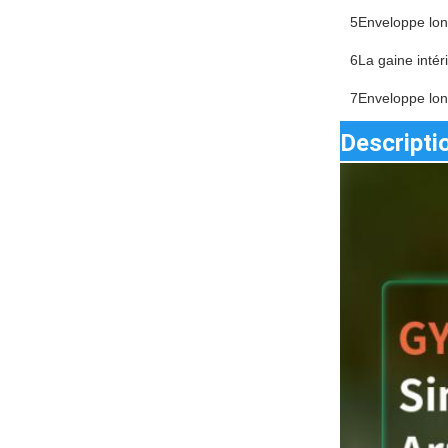
5Enveloppe long
6La gaine inté
7Enveloppe long
Descripti