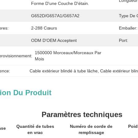
Longueur
Forme D'une Couche D'étain.
:
G652D/G657A1/G657A2
Type De 
res:
2-288 Cœurs
Emballer:
ODM D'OEM Acceptent
Port:
1500000 Morceaux/morceaux Par   
provisionnement:
Mois
ence:
Cable extérieur blindé à tube lâche
, 
Cable extérieur blin
ion Du Produit
Paramètres techniques
Quantité de tubes
Numéro de corde de
Poid
ase
en vrac
remplissage