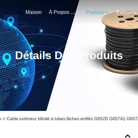
Maison
À Propos De Nous
Produits
Détails Des Produits
e
>
Cable extérieur blindé à tubes lâches enfilés G652D G657A1 G65