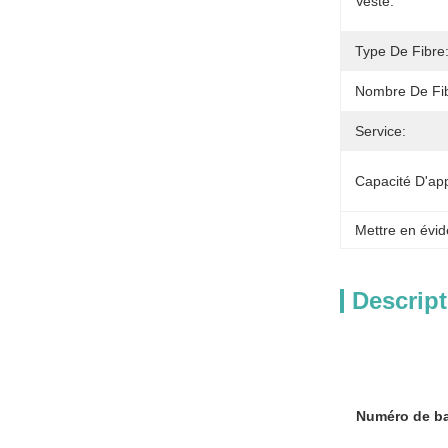
Veste:
Type De Fibre
Nombre De Fib
Service:
Capacité D'ap
Mettre en évid
Descript
Numéro de b