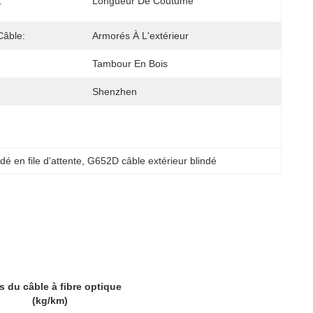
:
Longueur De Coutume
Câble:
Armorés À L'extérieur
Tambour En Bois
Shenzhen
dé en file d'attente
, 
G652D câble extérieur blindé
s du câble à fibre optique
(kg/km)