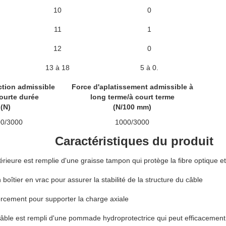
10
0
11
1
12
0
13 à 18
5 à 0.
ction admissible
Force d'aplatissement admissible à
ourte durée
long terme/à court terme
(N)
(N/100 mm)
0/3000
1000/3000
Caractéristiques du produit
érieure est remplie d'une graisse tampon qui protège la fibre optique 
n boîtier en vrac pour assurer la stabilité de la structure du câble
orcement pour supporter la charge axiale
âble est rempli d'une pommade hydroprotectrice qui peut efficacement 