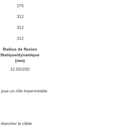
275
312
312
312
Radius de flexion
Statique/dynamique
(mm)
12.5D/25D
et joue un rôle imperméable
étancher le câble.