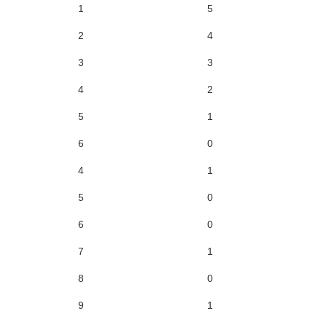
1
5
2
4
3
3
4
2
5
1
6
0
4
1
5
0
6
0
7
1
8
0
9
1