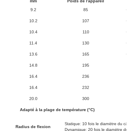
mm
Poids de l'appareil
N
9.2
85
60
10.2
107
60
10.4
110
60
11.4
130
60
13.6
165
60
14.8
195
6
16.4
236
6
16.4
232
6
20.0
300
1
Adapté à la plage de température (°C)
Statique: 10 fois le diamètre du câbl
Radius de flexion
Dynamique: 20 fois le diamètre du c