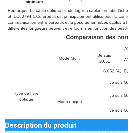
minimum
Remarque: Le câble optique blindé léger à câbles en tube lâche
et IEC60794-1.Ce produit est principalement utilisé pour la commun
communication entre bureaux et la pose aérienneLes câbles à fibr
différentes longueurs peuvent être fournis en fonction des besoins 
Comparaison des norme
A1a:
Je suis
Mode Muliti
A1b:
G.651
G.652 (A、B、
Je suis G.6
Type de fibre
Je suis G.6
optique
Mode unique
Je suis G.6
Description du produit