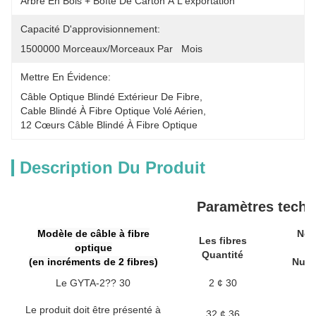
Arbre En Bois + Boîte De Carton À L'exportation
Capacité D'approvisionnement:
1500000 Morceaux/morceaux Par   Mois
Mettre En Évidence:
Câble Optique Blindé Extérieur De Fibre
, 
Cable Blindé À Fibre Optique Volé Aérien
, 
12 Cœurs Câble Blindé À Fibre Optique
Description Du Produit
Paramètres techn
Modèle de câble à fibre
Noy
Les fibres
optique
Quantité
(en incréments de 2 fibres)
Numé
Le GYTA-2?? 30
2 ¢ 30
Le produit doit être présenté à
32 ¢ 36